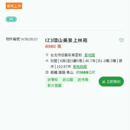
最新上架
IZ3環山美景上林苑
物件編號 WS82820
8980
萬
台北市信義區青雲街​
看地圖
別墅 | 6房(室)5廳5衛 | 40.7年 | B1-3樓/3樓 | 建
坪 | 102.87坪
看格局圖
距離 捷運-象山
約
1688
公尺
近學校
近公園
近市場
立即預約
影片賞屋