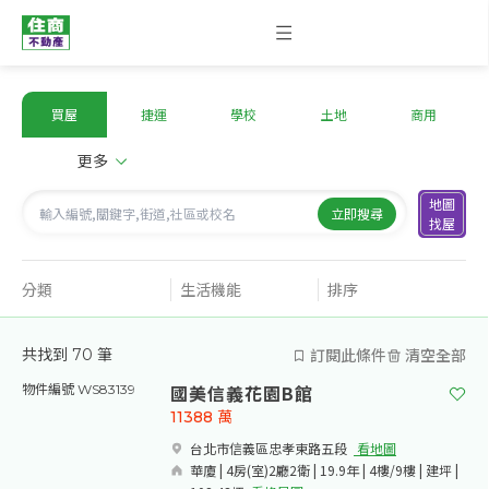
買屋
捷運
學校
土地
商用
更多
地圖
立即搜尋
找屋
分類
生活機能
排序
訂閱此條件
清空全部
共找到
70
筆
國美信義花園B館
物件編號 WS83139
11388
萬
台北市信義區忠孝東路五段​
看地圖
華廈 | 4房(室)2廳2衛 | 19.9年 | 4樓/9樓 | 建坪 |