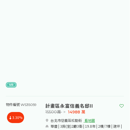
計畫區永富信義名邸II
物件編號 WS35059
15500萬
>
14988
萬
3.30%
台北市信義區松勤街​
看地圖
華廈 | 3房(室)2廳3衛 | 19.8年 | 2樓/7樓 | 建坪 |