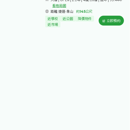
看格局圖
距離 捷運-象山
約
145
公尺
近學校
近公園
降價物件
立即預約
近市場