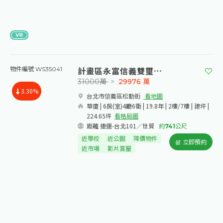
計畫區永富信義雙璽臻邸
物件編號 WS35041
31000萬
>
29976
萬
3.30%
台北市信義區松勤街​
看地圖
華廈 | 6房(室)4廳6衛 | 19.8年 | 2樓/7樓 | 建坪 |
224.65坪
看格局圖
距離 捷運-台北101／世貿
約
741
公尺
近學校
近公園
降價物件
立即預約
近市場
影片賞屋