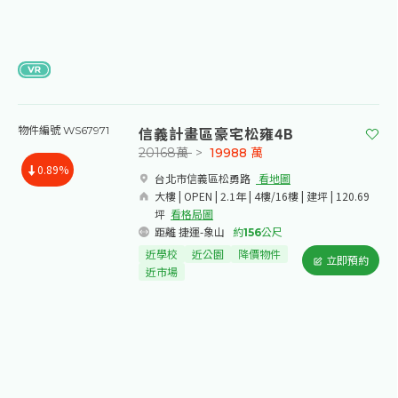
信義計畫區豪宅松雍4B
物件編號 WS67971
20168萬
>
19988
萬
0.89%
台北市信義區松勇路​
看地圖
大樓 | OPEN | 2.1年 | 4樓/16樓 | 建坪 | 120.69
坪
看格局圖
距離 捷運-象山
約
156
公尺
近學校
近公園
降價物件
立即預約
近市場