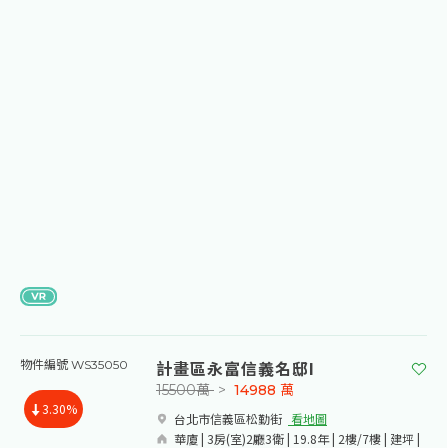
計畫區永富信義名邸I
物件編號 WS35050
15500萬
>
14988
萬
3.30%
台北市信義區松勤街​
看地圖
華廈 | 3房(室)2廳3衛 | 19.8年 | 2樓/7樓 | 建坪 |