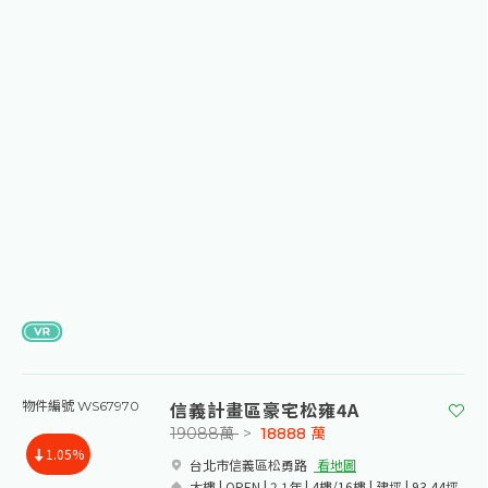
信義計畫區豪宅松雍4A
物件編號 WS67970
19088萬
>
18888
萬
1.05%
台北市信義區松勇路​
看地圖
大樓 | OPEN | 2.1年 | 4樓/16樓 | 建坪 | 93.44坪