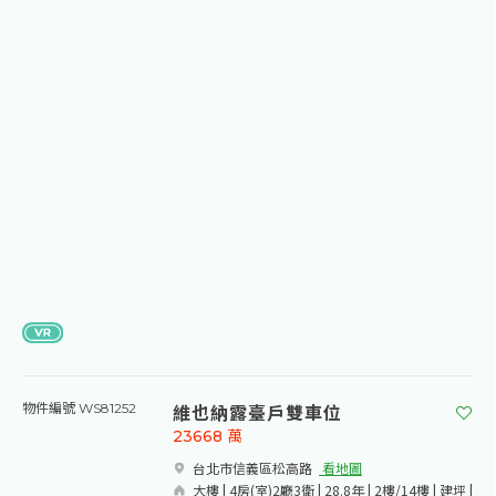
維也納露臺戶雙車位
物件編號 WS81252
23668
萬
台北市信義區松高路​
看地圖
大樓 | 4房(室)2廳3衛 | 28.8年 | 2樓/14樓 | 建坪 |