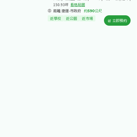
150.93坪
看格局圖
距離 捷運-市政府
約
590
公尺
近學校
近公園
近市場
立即預約