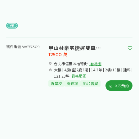
甲山林豪宅捷運雙車位2樓
物件編號 WS77309
12500
萬
台北市信義區福德街​
看地圖
大樓 | 4房(室)2廳3衛 | 14.3年 | 2樓/13樓 | 建坪 |
121.23坪
看格局圖
近學校
近市場
影片賞屋
立即預約