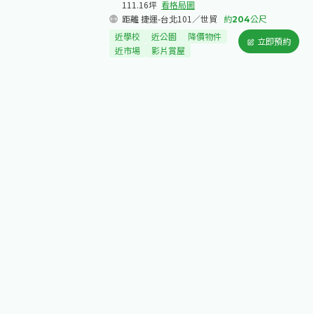
111.16坪
看格局圖
距離 捷運-台北101／世貿
約
204
公尺
近學校
近公園
降價物件
立即預約
近市場
影片賞屋