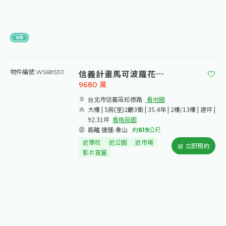
信義計畫馬可波羅花園五房
物件編號 WS68530
9680
萬
台北市信義區松德路​
看地圖
大樓 | 5房(室)2廳3衛 | 35.4年 | 2樓/13樓 | 建坪 |
92.31坪
看格局圖
距離 捷運-象山
約
619
公尺
近學校
近公園
近市場
立即預約
影片賞屋