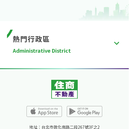
熱門行政區
Administrative District
台北市
、
新北市
、
桃園市
、
台中市
、
台南市
、
高雄
市
、
新竹縣
、
苗栗縣
、
彰化縣
、
南投縣
、
雲林縣
、
嘉
義縣
、
屏東縣
、
宜蘭縣
、
花蓮縣
、
台東縣
、
澎湖縣
、
金門縣
、
連江縣
、
基隆市
、
新竹市
、
嘉義市
。
地址：台北市敦化南路二段267號3F之2