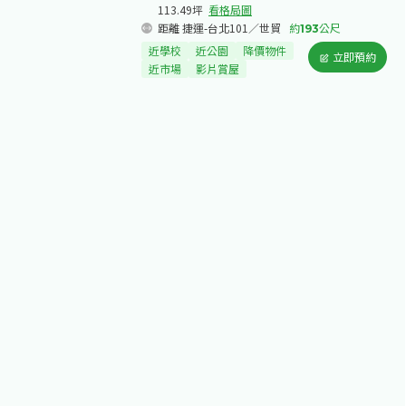
113.49坪
看格局圖
距離 捷運-台北101／世貿
約
193
公尺
近學校
近公園
降價物件
立即預約
近市場
影片賞屋