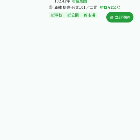
102.43坪
看格局圖
距離 捷運-台北101／世貿
約
1242
公尺
近學校
近公園
近市場
立即預約