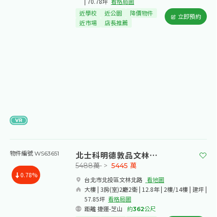
| 70.78坪
看格局圖
近學校
近公園
降價物件
立即預約
近市場
店長推薦
北士科明德敦品文林電梯三房車位
物件編號 WS63651
5488萬
>
5445
萬
0.78%
台北市北投區文林北路​
看地圖
大樓 | 3房(室)2廳2衛 | 12.8年 | 2樓/14樓 | 建坪 |
57.85坪
看格局圖
距離 捷運-芝山
約
362
公尺