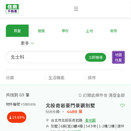
買屋
捷運
學校
土地
商用
更多
地圖
立即搜尋
找屋
分類
生活機能
排序
訂閱此條件
清空全部
共找到
69
筆
北投奇岩豪門景觀別墅
物件編號 YS189616
5588萬
>
4488
萬
19.69%
台北市北投區奇岩路​
看地圖
別墅 | 6房(室)3廳4衛 | 54.9年 | 1-2樓/2樓 | 建坪