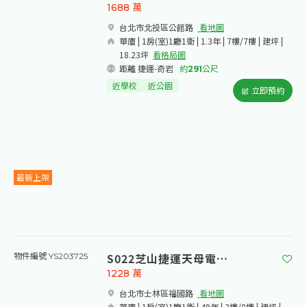
1688
萬
台北市北投區公館路​
看地圖
華廈 | 1房(室)1廳1衛 | 1.3年 | 7樓/7樓 | 建坪 |
18.23坪
看格局圖
距離 捷運-奇岩
約
291
公尺
近學校
近公園
立即預約
最新上架
S022芝山捷運天母電梯美宅
物件編號 YS203725
1228
萬
台北市士林區福國路​
看地圖
華廈 | 1房(室)1廳1衛 | 49年 | 3樓/8樓 | 建坪 |