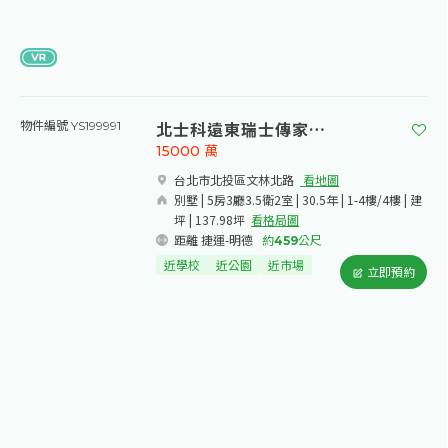
北士科遠東瑞士傳家別墅
物件編號 YS199991
15000
萬
台北市北投區文林北路​
看地圖
別墅 | 5房3廳3.5衛2室 | 30.5年 | 1-4樓/4樓 | 建
坪 | 137.98坪
看格局圖
距離 捷運-明德
約
459
公尺
近學校
近公園
近市場
立即預約