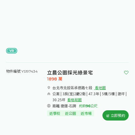
立農公園採光綠景宅
物件編號 YS197434
1898
萬
台北市北投區承德路七段​
看地圖
公寓 | 3房(室)2廳2衛 | 47.3年 | 5樓/5樓 | 建坪 |
30.25坪
看格局圖
距離 捷運-石牌
約
1196
公尺
近學校
近公園
近市場
立即預約