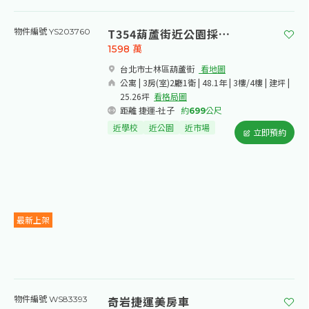
T354葫蘆街近公園採光3樓
物件編號 YS203760
1598
萬
台北市士林區葫蘆街​
看地圖
公寓 | 3房(室)2廳1衛 | 48.1年 | 3樓/4樓 | 建坪 |
25.26坪
看格局圖
距離 捷運-社子
約
699
公尺
近學校
近公園
近市場
立即預約
最新上架
奇岩捷運美房車
物件編號 WS83393