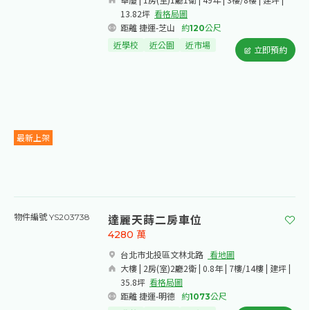
13.82坪
看格局圖
距離 捷運-芝山
約
120
公尺
近學校
近公園
近市場
立即預約
最新上架
達麗天蒔二房車位
物件編號 YS203738
4280
萬
台北市北投區文林北路​
看地圖
大樓 | 2房(室)2廳2衛 | 0.8年 | 7樓/14樓 | 建坪 |
35.8坪
看格局圖
距離 捷運-明德
約
1073
公尺