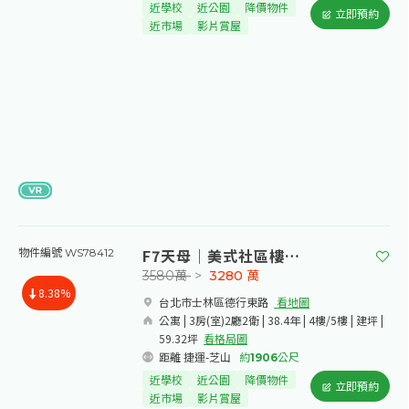
近學校
近公園
降價物件
立即預約
近市場
影片賞屋
F7天母｜美式社區樓中樓
物件編號 WS78412
3580萬
>
3280
萬
8.38%
台北市士林區德行東路​
看地圖
公寓 | 3房(室)2廳2衛 | 38.4年 | 4樓/5樓 | 建坪 |
59.32坪
看格局圖
距離 捷運-芝山
約
1906
公尺
近學校
近公園
降價物件
立即預約
近市場
影片賞屋