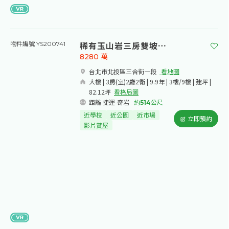
稀有玉山岩三房雙坡平車
物件編號 YS200741
8280
萬
台北市北投區三合街一段​
看地圖
大樓 | 3房(室)2廳2衛 | 9.9年 | 3樓/9樓 | 建坪 |
82.12坪
看格局圖
距離 捷運-奇岩
約
514
公尺
近學校
近公園
近市場
立即預約
影片賞屋