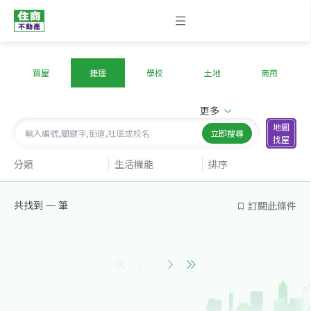
買屋
捷運
學校
土地
商用
更多
地圖
立即搜尋
找屋
分類
生活機能
排序
訂閱此條件
共找到
—
筆