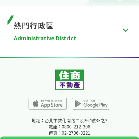
熱門行政區
Administrative District
台北市
、
新北市
、
桃園市
、
台中市
、
台南市
、
高雄
市
、
新竹縣
、
苗栗縣
、
彰化縣
、
南投縣
、
雲林縣
、
嘉
義縣
、
屏東縣
、
宜蘭縣
、
花蓮縣
、
台東縣
、
澎湖縣
、
金門縣
、
連江縣
、
基隆市
、
新竹市
、
嘉義市
。
地址：台北市敦化南路二段267號3F之2
電話：0800-212-306
傳真：02-2736-3221