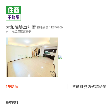
大和院雙車別墅
物件編號：ES76709
台中市后里區富春路​
1598萬
單價計算方式請洽業
基本資料