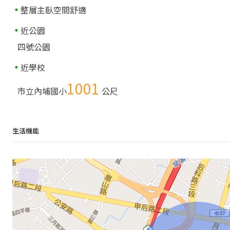
整層主臥空間舒適
近公園
四號公園
近學校
1001
市立內埔國小
公尺
生活機能