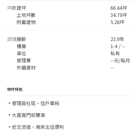
坪數
建坪
66.44坪
土地坪數
34.79坪
附屬建物
5.28坪
詳情
屋齡
23.9年
樓層
1-4 / --
車位
私有
管理費
--元/每月
外牆建材
--
物件特色
管理員社區，住戶單純
大面寬門前雙車
近交流道，南來北往便利