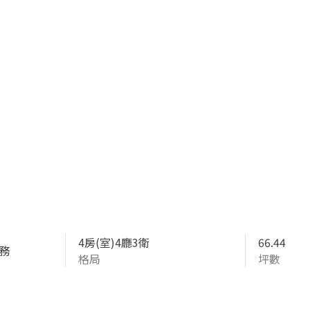
4房(室)4廳3衛
66.44
務
格局
坪數