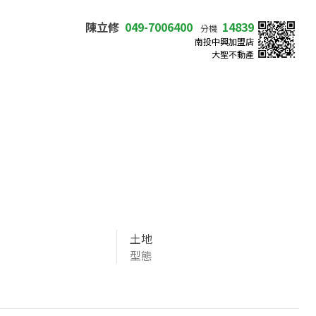
陳立修
049-7006400
14839
分機
南投中興加盟店
大聖不動產
土地
型態