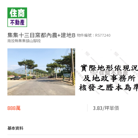
集集十三目窯都內農+建地B
物件編號：RS77240
南投縣集集鎮山腳段​
888萬
3.83/坪
單價
基本資料