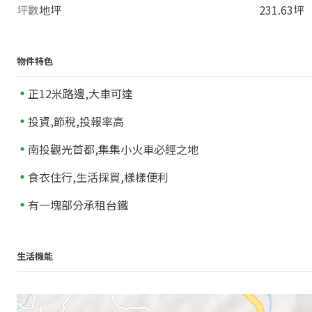
坪數
地坪
231.63坪
物件特色
正12米路邊,大車可達
投資,節稅,投報率高
南投觀光首都,集集小火車必經之地
食衣住行,生活採買,樣樣便利
有一塊部分承租台鐵
生活機能