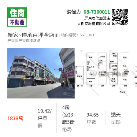
洪偉力
08-7360011
屏東廣信加盟店
大樹家房產有限公司
獨家~傳承百坪金店面
物件編號：SS71381
屏東縣屏東市棒球路​
4房
19.42/
(室)3
94.65
透天
1838萬
坪
單
廳5衛
坪數
型態
價
格局