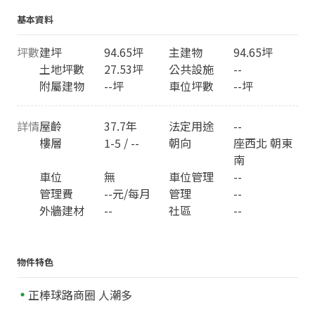
基本資料
坪數
建坪
94.65坪
主建物
94.65坪
土地坪數
27.53坪
公共設施
--
附屬建物
--坪
車位坪數
--坪
詳情
屋齡
37.7年
法定用途
--
樓層
1-5 / --
朝向
座西北 朝東
南
車位
無
車位管理
--
管理費
--元/每月
管理
--
外牆建材
--
社區
--
物件特色
正棒球路商圈 人潮多