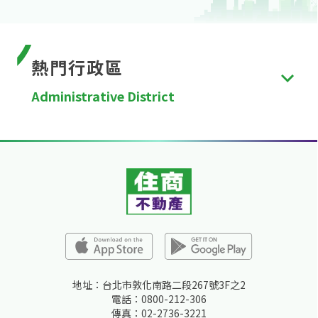
熱門行政區
Administrative District
台北市
、
新北市
、
桃園市
、
台中市
、
台南市
、
高雄
市
、
新竹縣
、
苗栗縣
、
彰化縣
、
南投縣
、
雲林縣
、
嘉
義縣
、
屏東縣
、
宜蘭縣
、
花蓮縣
、
台東縣
、
澎湖縣
、
金門縣
、
連江縣
、
基隆市
、
新竹市
、
嘉義市
。
地址：台北市敦化南路二段267號3F之2
電話：0800-212-306
傳真：02-2736-3221