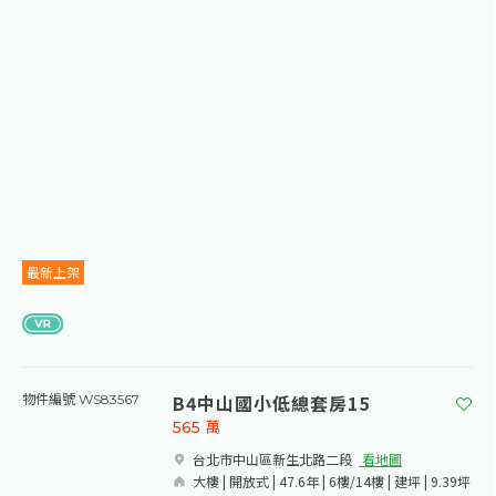
最新上架
B4中山國小低總套房15
物件編號 WS83567
565
萬
台北市中山區新生北路二段​
看地圖
大樓 | 開放式 | 47.6年 | 6樓/14樓 | 建坪 | 9.39坪