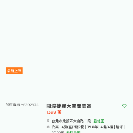
最新上架
關渡捷運大空間美寓
物件編號 YS202934
1398
萬
台北市北投區大度路三段​
看地圖
公寓 | 4房(室)2廳2衛 | 39.8年 | 4樓/4樓 | 建坪 |
37.22坪
看格局圖