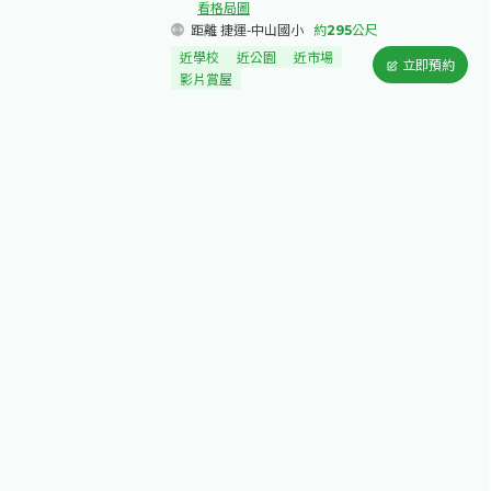
看格局圖
距離 捷運-中山國小
約
295
公尺
近學校
近公園
近市場
立即預約
影片賞屋