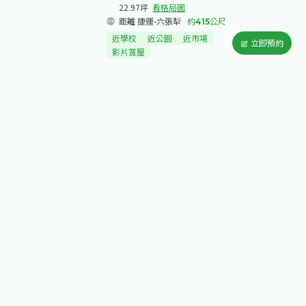
22.97坪
看格局圖
距離 捷運-六張犁
約
415
公尺
近學校
近公園
近市場
立即預約
影片賞屋