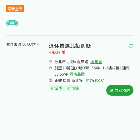
最新上架
退休首選北投別墅
物件編號 WS83714
4950
萬
台北市北投區溫泉路​
看地圖
別墅 | 3房(室)2廳3衛 | 65年 | 1-2樓/2樓 | 建坪 |
65.55坪
看格局圖
距離 捷運-新北投
約
743
公尺
近公園
近市場
立即預約