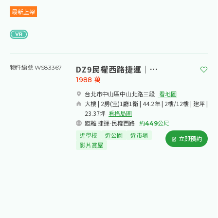
最新上架
DZ9民權西路捷運｜方正兩房
物件編號 WS83367
1988
萬
台北市中山區中山北路三段​
看地圖
大樓 | 2房(室)1廳1衛 | 44.2年 | 2樓/12樓 | 建坪 |
23.37坪
看格局圖
距離 捷運-民權西路
約
449
公尺
近學校
近公園
近市場
立即預約
影片賞屋