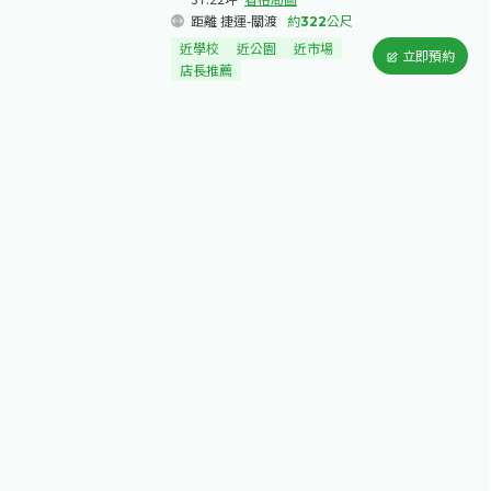
距離 捷運-關渡
約
322
公尺
近學校
近公園
近市場
立即預約
店長推薦