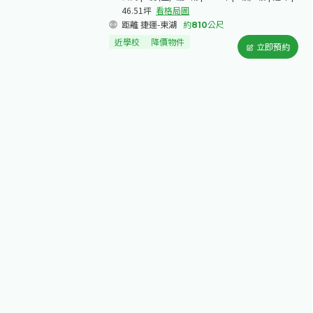
46.51坪
看格局圖
距離 捷運-東湖
約
810
公尺
近學校
降價物件
立即預約