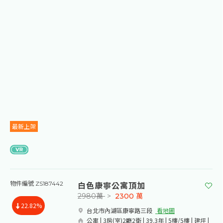
最新上架
白色康寧公寓頂加
物件編號 ZS187442
2980萬
>
2300
萬
22.82%
台北市內湖區康寧路三段​
看地圖
公寓 | 3房(室)2廳2衛 | 39.3年 | 5樓/5樓 | 建坪 |