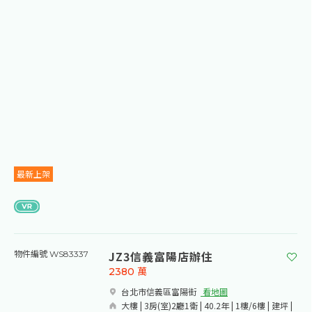
最新上架
JZ3信義富陽店辦住
物件編號 WS83337
2380
萬
台北市信義區富陽街​
看地圖
大樓 | 3房(室)2廳1衛 | 40.2年 | 1樓/6樓 | 建坪 |