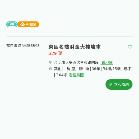
東區名喬財金大樓坡車
物件編號 WS83893
329
萬
台北市大安區忠孝東路四段​
看地圖
其他 | --房(室)--廳--衛 | 36年 | B4樓/15樓 | 建坪
| 7.64坪
看格局圖
立即預約