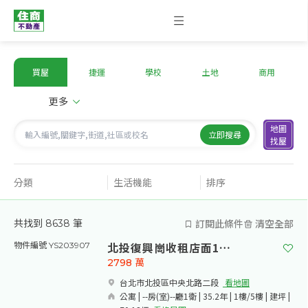
買屋
捷運
學校
土地
商用
更多
地圖
立即搜尋
找屋
分類
生活機能
排序
訂閱此條件
清空全部
共找到
8638
筆
北投復興崗收租店面1/2權利
物件編號 YS203907
2798
萬
台北市北投區中央北路二段​
看地圖
公寓 | --房(室)--廳1衛 | 35.2年 | 1樓/5樓 | 建坪 |