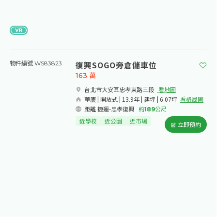
復興SOGO旁倉儲車位
物件編號 WS83823
163
萬
台北市大安區忠孝東路三段​
看地圖
華廈 | 開放式 | 13.9年 | 建坪 | 6.07坪
看格局圖
距離 捷運-忠孝復興
約
189
公尺
近學校
近公園
近市場
立即預約