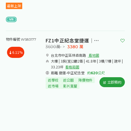
最新上架
FZ1中正紀念堂捷運｜三房
物件編號 WS83177
3600萬
>
3380
萬
6.11%
台北市中正區林森南路​
看地圖
大樓 | 3房(室)2廳2衛 | 41.8年 | 3樓/7樓 | 建坪 |
33.23坪
看格局圖
距離 捷運-中正紀念堂
約
620
公尺
近學校
近公園
降價物件
立即預約
近市場
影片賞屋