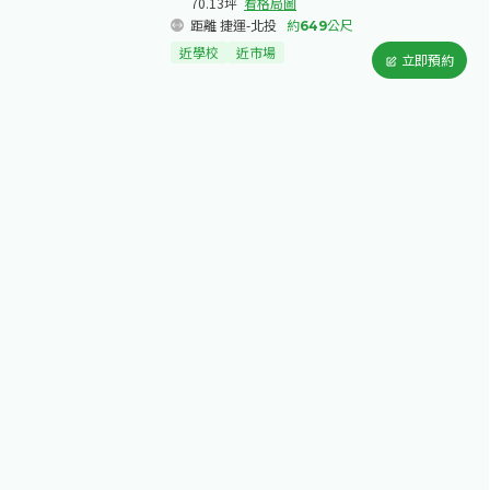
70.13坪
看格局圖
距離 捷運-北投
約
649
公尺
近學校
近市場
立即預約