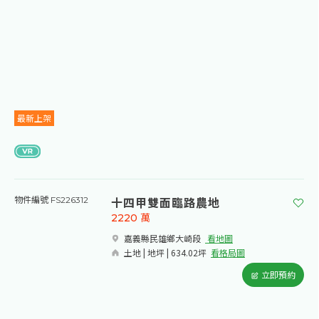
最新上架
十四甲雙面臨路農地
物件編號 FS226312
2220
萬
嘉義縣民雄鄉大崎段​
看地圖
土地 | 地坪 | 634.02坪
看格局圖
立即預約