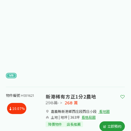
新港稀有方正1分2農地
物件編號 HS91621
298萬
>
268
萬
10.07%
嘉義縣新港鄉西庄段西庄小段​
看地圖
土地 | 地坪 | 363坪
看格局圖
降價物件
店長推薦
立即預約