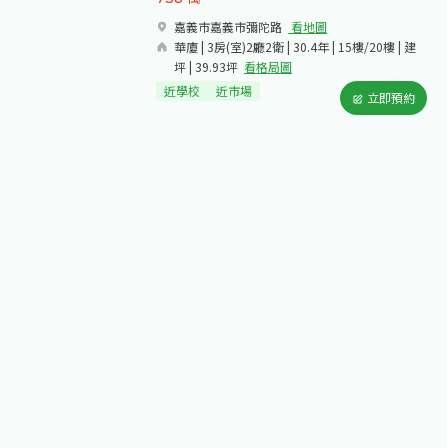
嘉義市嘉義市彌陀路​
看地圖
華廈 | 3房(室)2廳2衛 | 30.4年 | 15樓/20樓 | 建
坪 | 39.93坪
看格局圖
近學校
近市場
立即預約