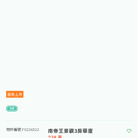
最新上架
南帝王景觀3房華廈
物件編號 FS226322
738
萬