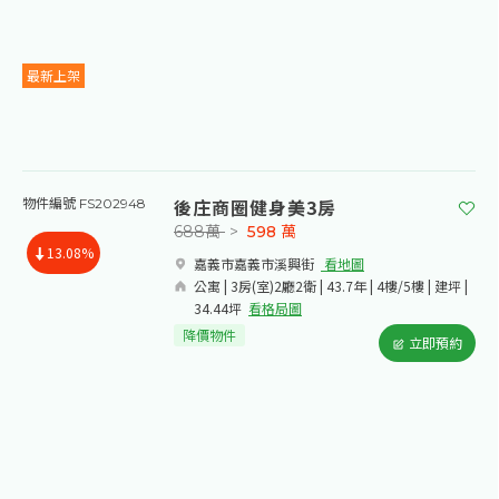
最新上架
後庄商圈健身美3房
物件編號 FS202948
688萬
>
598
萬
13.08%
嘉義市嘉義市溪興街​
看地圖
公寓 | 3房(室)2廳2衛 | 43.7年 | 4樓/5樓 | 建坪 |
34.44坪
看格局圖
降價物件
立即預約