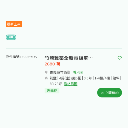
最新上架
竹崎雅築全新電梯車庫別墅(A)
物件編號 FS226705
2680
萬
嘉義縣竹崎鄉​
看地圖
別墅 | 4房(室)3廳5衛 | 0.6年 | 1-4樓/4樓 | 建坪 |
83.23坪
看格局圖
近學校
立即預約