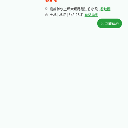
488
萬
嘉義縣水上鄉大堀尾段江竹小段​
看地圖
土地 | 地坪 | 648.26坪
看格局圖
立即預約