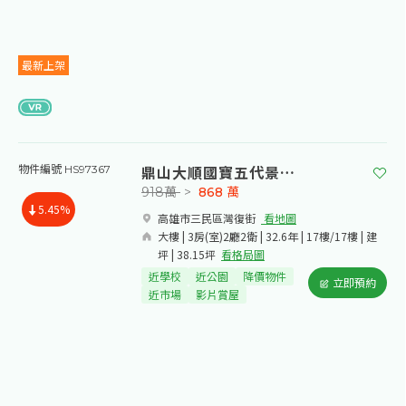
最新上架
鼎山大順國寶五代景觀三房
物件編號 HS97367
918萬
>
868
萬
5.45%
高雄市三民區灣復街​
看地圖
大樓 | 3房(室)2廳2衛 | 32.6年 | 17樓/17樓 | 建
坪 | 38.15坪
看格局圖
近學校
近公園
降價物件
立即預約
近市場
影片賞屋