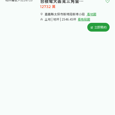
台積電大面寬三角窗農地
物件編號 FS226725
12732
萬
嘉義縣太保市新埤段新埤小段​
看地圖
土地 | 地坪 | 2546.45坪
看格局圖
立即預約