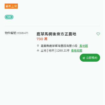
最新上架
鹿草馬稠後旁方正農地
物件編號 HS98471
730
萬
嘉義縣鹿草鄉海豐段海豐小段​
看地圖
土地 | 地坪 | 1260.21坪
看格局圖
立即預約