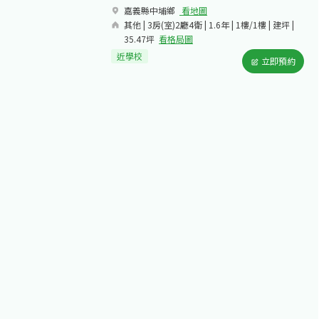
嘉義縣中埔鄉​
看地圖
其他 | 3房(室)2廳4衛 | 1.6年 | 1樓/1樓 | 建坪 |
35.47坪
看格局圖
近學校
立即預約