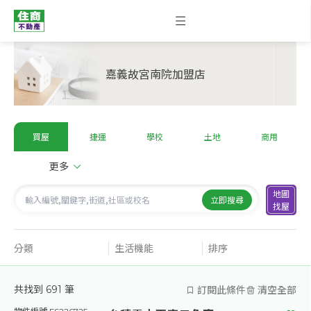
嘉義故宮南院加盟店
買屋
捷運
學校
土地
商用
更多
地圖
立即搜尋
找屋
分類
生活機能
排序
訂閱此條件
清空全部
共找到
691
筆