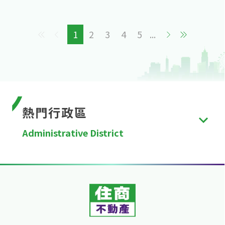
1
2
3
4
5
...
熱門行政區
Administrative District
台北市
、
新北市
、
桃園市
、
台中市
、
台南市
、
高雄
市
、
新竹縣
、
苗栗縣
、
彰化縣
、
南投縣
、
雲林縣
、
嘉
義縣
、
屏東縣
、
宜蘭縣
、
花蓮縣
、
台東縣
、
澎湖縣
、
金門縣
、
連江縣
、
基隆市
、
新竹市
、
嘉義市
。