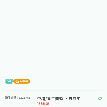
中埔/養生美墅 ．自然宅
物件編號 FS226766
1588
萬