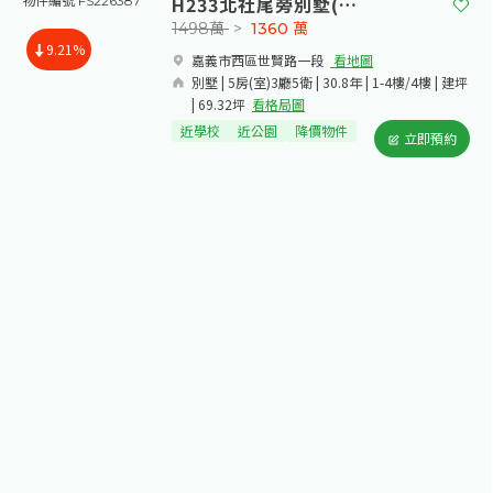
H233北社尾旁別墅(空屋價)
物件編號 FS226387
1498萬
>
1360
萬
9.21%
嘉義市西區世賢路一段​
看地圖
別墅 | 5房(室)3廳5衛 | 30.8年 | 1-4樓/4樓 | 建坪
| 69.32坪
看格局圖
近學校
近公園
降價物件
立即預約