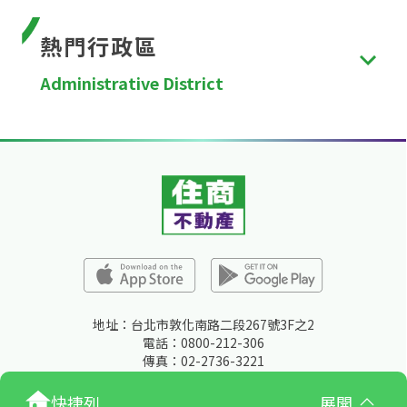
熱門行政區
Administrative District
台北市
、
新北市
、
桃園市
、
台中市
、
台南市
、
高雄
市
、
新竹縣
、
苗栗縣
、
彰化縣
、
南投縣
、
雲林縣
、
嘉
義縣
、
屏東縣
、
宜蘭縣
、
花蓮縣
、
台東縣
、
澎湖縣
、
金門縣
、
連江縣
、
基隆市
、
新竹市
、
嘉義市
。
地址：台北市敦化南路二段267號3F之2
電話：0800-212-306
傳真：02-2736-3221
快捷列
展開