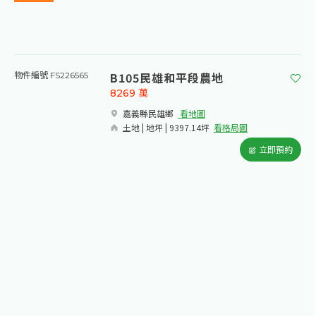
B105民雄和平段農地
物件編號 FS226565
8269
萬
嘉義縣民雄鄉​
看地圖
土地 | 地坪 | 9397.14坪
看格局圖
立即預約