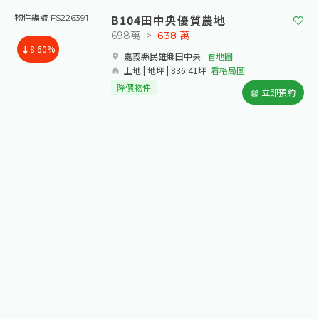
B104田中央優質農地
物件編號 FS226391
698萬
>
638
萬
8.60%
嘉義縣民雄鄉田中央​
看地圖
土地 | 地坪 | 836.41坪
看格局圖
降價物件
立即預約