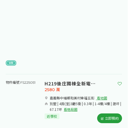
H219後庄獨棟全新電梯別墅
物件編號 FS225051
2580
萬
嘉義縣中埔鄉和美村幸福五街​
看地圖
別墅 | 4房(室)3廳5衛 | 0.3年 | 1-4樓/4樓 | 建坪 |
67.17坪
看格局圖
近學校
立即預約