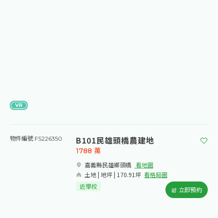
B101民雄頭橋農建地
物件編號 FS226350
1788
萬
嘉義縣民雄鄉頭橋​
看地圖
土地 | 地坪 | 170.91坪
看格局圖
近學校
立即預約