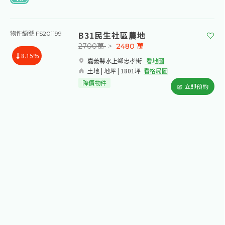
B31民生社區農地
物件編號 FS201199
2700萬
>
2480
萬
8.15%
嘉義縣水上鄉忠孝街​
看地圖
土地 | 地坪 | 1801坪
看格局圖
降價物件
立即預約