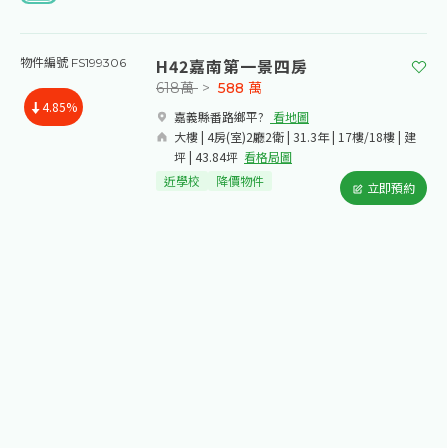
H42嘉南第一景四房
物件編號 FS199306
618萬
>
588
萬
4.85%
嘉義縣番路鄉平?​
看地圖
大樓 | 4房(室)2廳2衛 | 31.3年 | 17樓/18樓 | 建
坪 | 43.84坪
看格局圖
近學校
降價物件
立即預約