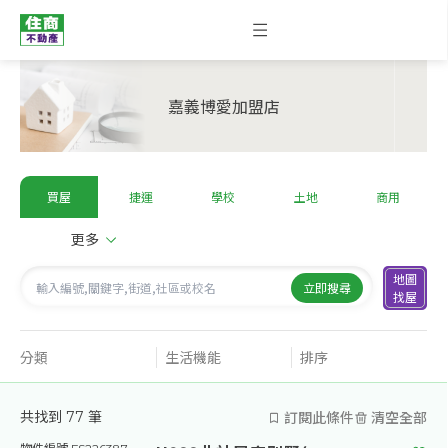
嘉義博愛加盟店
買屋
捷運
學校
土地
商用
更多
地圖
立即搜尋
找屋
分類
生活機能
排序
訂閱此條件
清空全部
共找到
77
筆