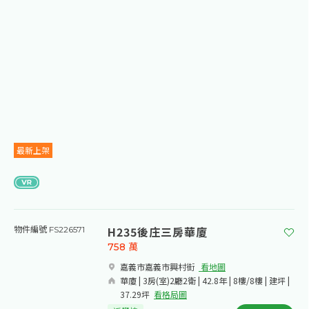
最新上架
H235後庄三房華廈
物件編號 FS226571
758
萬
嘉義市嘉義市興村街​
看地圖
華廈 | 3房(室)2廳2衛 | 42.8年 | 8樓/8樓 | 建坪 |
37.29坪
看格局圖