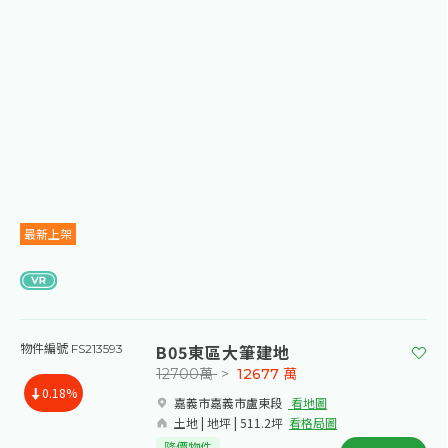
最新上架
B05東區大筆建地
物件編號 FS213593
12700萬
>
12677
萬
0.18%
嘉義市嘉義市盧東段​
看地圖
土地 | 地坪 | 511.2坪
看格局圖
降價物件