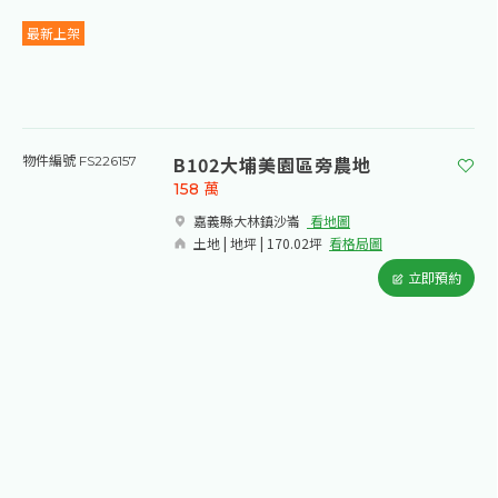
最新上架
B102大埔美園區旁農地
物件編號 FS226157
158
萬
嘉義縣大林鎮沙崙​
看地圖
土地 | 地坪 | 170.02坪
看格局圖
立即預約