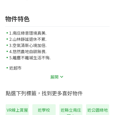
物件特色
1.南庄綠意環境真美.
2.山林靜謐退休不累.
3.空氣清新心境加倍.
4.悠然農地自耕無畏.
5.離塵不離城生活不悔.
近超市
南庄老街
展開
點選下列標籤，找到更多喜好物件
VR線上賞屋
近學校
近縣立南庄
近公園綠地