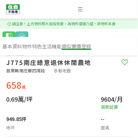
1
/
7
請注意！上方物件照片如有街景，為物件環境介紹，非物件本身
基本資料
物件特色
生活機能
類似實價登錄
物件編號：BS57662
J775南庄綠意退休休閒農地
苗栗縣南庄鄉四灣段​
看地圖
658
萬
0.69萬/坪
9604/月
貸款試算
949.85坪
--
地坪
面寬