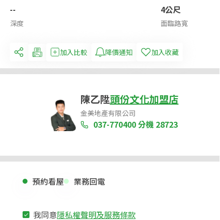
--
4公尺
深度
面臨路寬
加入比較
降價通知
加入收藏
陳乙陞
頭份文化加盟店
金美地產有限公司
037-770400
分機 28723
預約看屋
業務回電
我同意
隱私權聲明及服務條款