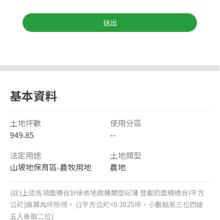
送出
基本資料
土地坪數
使用分區
949.85
--
法定用途
土地類型
山坡地保育區-農牧用地
農地
(註)上述各項面積合計係依地政機關登記簿 登載的面積總合(平方
公尺)換算為坪所得。 (1平方公尺=0.3025坪，小數點第三位四捨
五入後取二位)