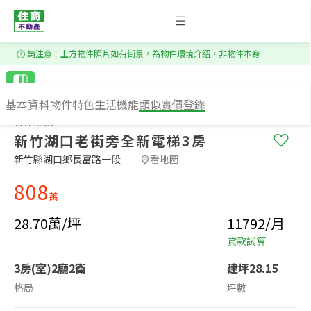
1
/
20
請注意！上方物件照片如有街景，為物件環境介紹，非物件本身
基本資料
物件特色
生活機能
類似實價登錄
物件編號：BS60302
新竹湖口老街旁全新電梯3房
新竹縣湖口鄉長富路一段​
看地圖
808
萬
28.70萬/坪
11792/月
貸款試算
3房(室)2廳2衛
建坪28.15
格局
坪數