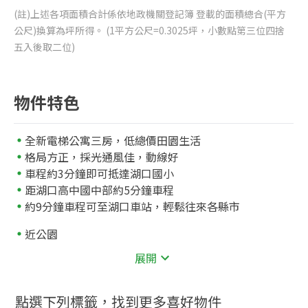
(註)上述各項面積合計係依地政機關登記簿 登載的面積總合(平方
公尺)換算為坪所得。 (1平方公尺=0.3025坪，小數點第三位四捨
五入後取二位)
物件特色
全新電梯公寓三房，低總價田園生活
格局方正，採光通風佳，動線好
車程約3分鐘即可抵達湖口國小
距湖口高中國中部約5分鐘車程
約9分鐘車程可至湖口車站，輕鬆往來各縣市
近公園
公五公園
展開
近學校
687
縣立湖口國小
公尺
點選下列標籤，找到更多喜好物件