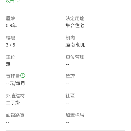
收合
屋齡
法定用途
0.9年
集合住宅
樓層
朝向
3 / 5
座南 朝北
車位
車位管理
無
--
管理費
管理
--元/每月
--
外牆建材
社區
二丁掛
--
面臨路寬
加蓋格局
--
--