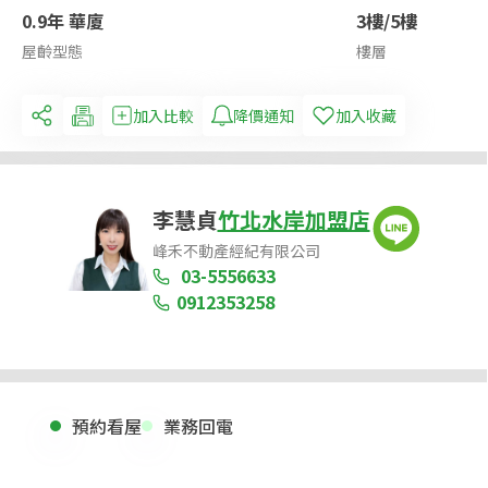
0.9年 華廈
3樓/5樓
屋齡型態
樓層
加入比較
降價通知
加入收藏
李慧貞
竹北水岸加盟店
峰禾不動產經紀有限公司
03-5556633
0912353258
預約看屋
業務回電