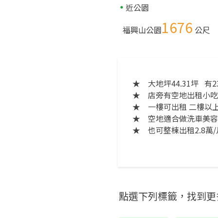
近公園
1676
福興山公園
公尺
★
大地坪44.31坪 有
★
店旁有空地出租小吃店
★
一樓可出租 二樓以
★
空地適合做洗車美容
★
也可整棟出租2.8萬/
點選下列標籤，找到更