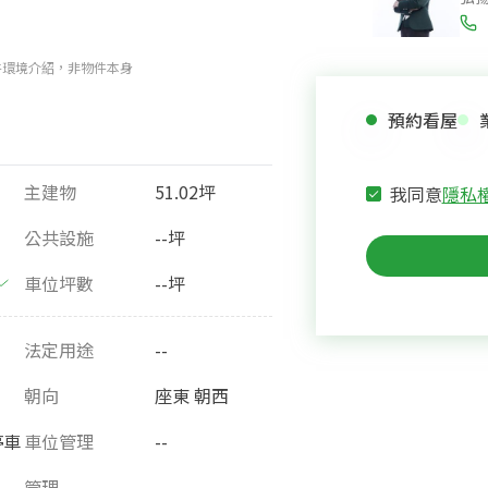
件環境介紹，非物件本身
預約看屋
主建物
51.02坪
我同意
隱私
公共設施
--坪
車位坪數
--坪
法定用途
--
朝向
座東 朝西
停車
車位管理
--
管理
--