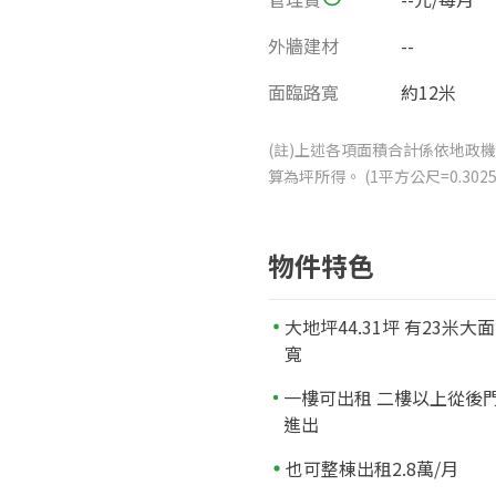
外牆建材
--
面臨路寬
約12米
(註)上述各項面積合計係依地政機
算為坪所得。 (1平方公尺=0.3
物件特色
大地坪44.31坪 有23米大面
寬
一樓可出租 二樓以上從後
進出
也可整棟出租2.8萬/月