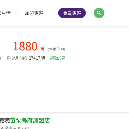
家生活
加盟專區
會員專區
降價通知
分享
列印
1880
萬
(含車位價)
務
房貸月付約
27417/月
貸款試算
建坪52.41
坪數
1-3樓/3樓
樓層
麗琬
苗栗縣府加盟店
揚不動產有限公司