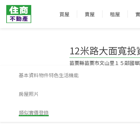
買屋
賣屋
租屋
12米路大面寬投
苗栗縣苗栗市文山里１５鄰國華路
基本資料
物件特色
生活機能
房屋照片
類似實價登錄