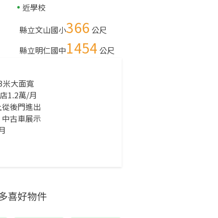
近學校
366
縣立文山國小
公尺
1454
縣立明仁國中
公尺
23米大面寬
1.2萬/月
上從後門進出
 中古車展示
月
多喜好物件