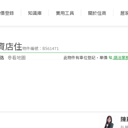
實價登錄
知識庫
實用工具
關於住商
居
加入收藏
加入比較
資店住
物件編號：BS61471
​
看地圖
此物件有車位登記，單價
請洽業
6房(室)2廳3衛
格局
31.3年 透天
屋齡型態
陳
弘