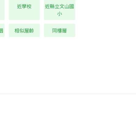
近學校
近縣立文山國
小
園
相似屋齡
同樓層