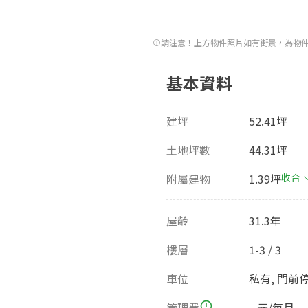
請注意！上方物件照片如有街景，為物
基本資料
建坪
52.41坪
土地坪數
44.31坪
附屬建物
1.39坪
收合
屋齡
31.3年
樓層
1-3 / 3
車位
私有, 門前
管理費
--元/每月