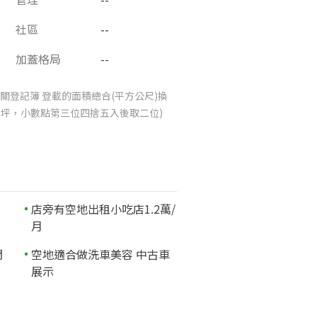
社區
--
加蓋格局
--
關登記簿 登載的面積總合(平方公尺)換
025坪，小數點第三位四捨五入後取二位)
店旁有空地出租小吃店1.2萬/
月
門
空地適合做洗車美容 中古車
展示