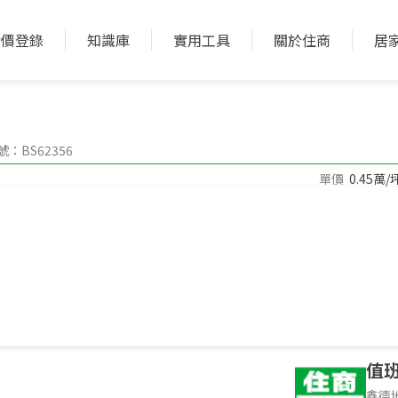
實價登錄
知識庫
實用工具
關於住商
居
加入收藏
加入比較
：BS62356
單價
0.45萬/
1942.27坪
地坪
--
深度
件環境介紹，非物件本身
值
鑫德