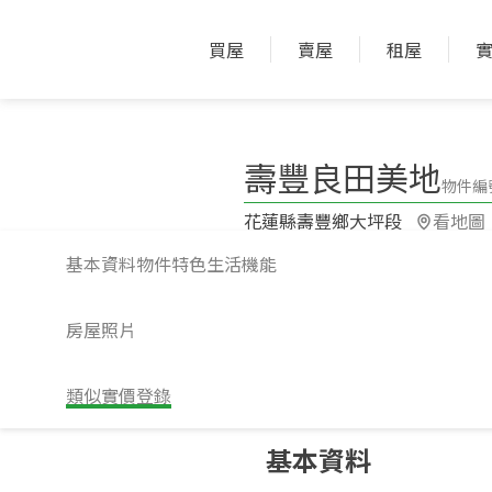
買屋
賣屋
租屋
壽豐良田美地
物件編號
花蓮縣壽豐鄉大坪段​
看地圖
基本資料
物件特色
生活機能
房屋照片
類似實價登錄
請注意！上方物件照片如有街景，為物
基本資料