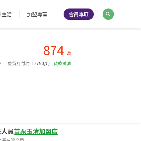
家生活
加盟專區
會員專區
降價通知
分享
列印
874
萬
坪
房貸月付約
12750/月
貸款試算
--
面寬
2.5公尺
面臨路寬
班人員
苗栗玉清加盟店
地產有限公司