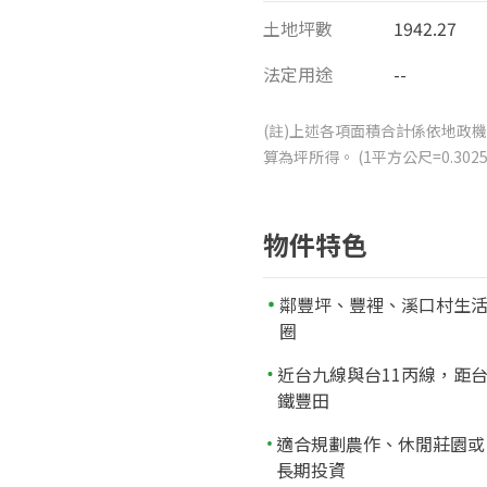
土地坪數
1942.27
法定用途
--
(註)上述各項面積合計係依地政機
算為坪所得。 (1平方公尺=0.3
物件特色
鄰豐坪、豐裡、溪口村生
圈
近台九線與台11丙線，距
鐵豐田
適合規劃農作、休閒莊園或
長期投資