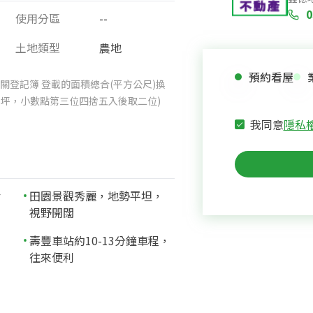
0
使用分區
--
土地類型
農地
預約看屋
關登記簿 登載的面積總合(平方公尺)換
025坪，小數點第三位四捨五入後取二位)
我同意
隱私
活
田園景觀秀麗，地勢平坦，
視野開闊
台
壽豐車站約10-13分鐘車程，
往來便利