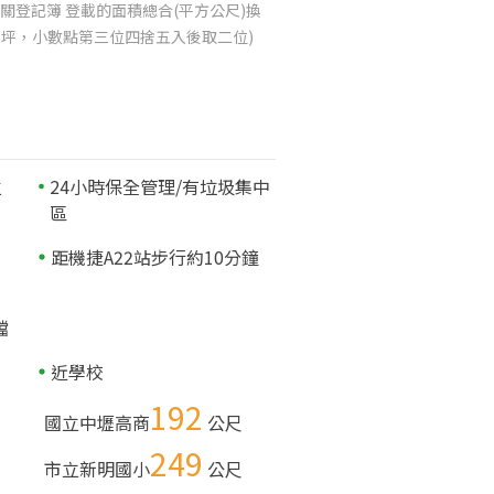
關登記簿 登載的面積總合(平方公尺)換
025坪，小數點第三位四捨五入後取二位)
位
24小時保全管理/有垃圾集中
區
距機捷A22站步行約10分鐘
擋
近學校
192
國立中壢高商
公尺
249
市立新明國小
公尺