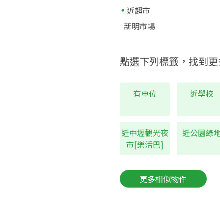
近超市
新明市場
點選下列標籤，找到更
有車位
近學校
近中壢觀光夜
近公園綠
市[樂活巴]
更多相似物件