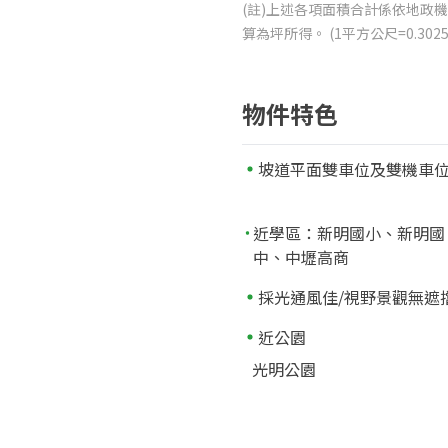
(註)上述各項面積合計係依地政機
算為坪所得。 (1平方公尺=0.3
物件特色
坡道平面雙車位及雙機車
近學區：新明國小、新明國
中、中壢高商
採光通風佳/視野景觀無遮
近公園
光明公園