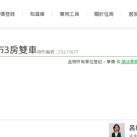
實價登錄
知識庫
實用工具
關於住商
居
加入收藏
加入比較
市3房雙車
物件編號：CS177677
此物件有車位登記，單價
請洽業
3房(室)2廳2衛
格局
32年 大樓
屋齡型態
件環境介紹，非物件本身
呂
禾