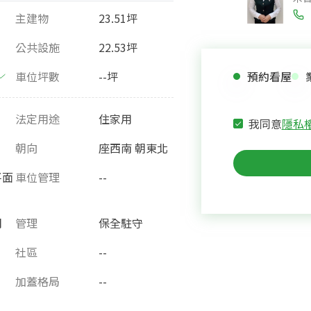
主建物
23.51坪
公共設施
22.53坪
車位坪數
--坪
預約看屋
法定用途
住家用
我同意
隱私
朝向
座西南 朝東北
平面
車位管理
--
月
管理
保全駐守
社區
--
加蓋格局
--