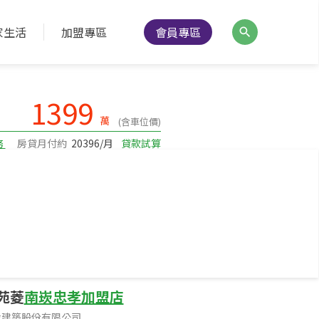
家生活
加盟專區
會員專區
降價通知
分享
列印
1399
萬
(含車位價)
務
房貸月付約
20396/月
貸款試算
建坪49.68
坪數
6樓/14樓
樓層
苑菱
南崁忠孝加盟店
舍建築股份有限公司