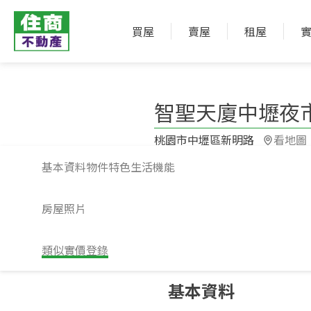
買屋
賣屋
租屋
智聖天廈中壢夜
桃園市中壢區新明路​
看地圖
基本資料
物件特色
生活機能
房屋照片
類似實價登錄
請注意！上方物件照片如有街景，為物
基本資料