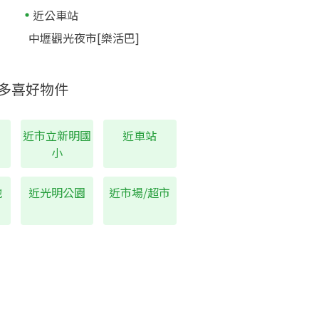
近公車站
中壢觀光夜市[樂活巴]
多喜好物件
近市立新明國
近車站
小
地
近光明公園
近市場/超市