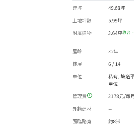
建坪
49.68坪
土地坪數
5.99坪
附屬建物
3.64坪
收合
屋齡
32年
樓層
6 / 14
車位
私有, 坡道
車位
管理費
3178元/每
外牆建材
--
面臨路寬
約8米