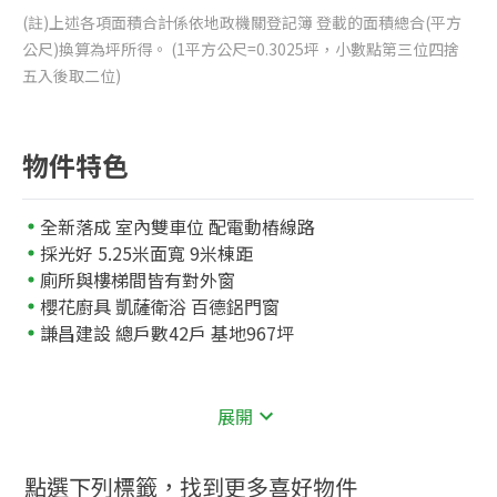
(註)上述各項面積合計係依地政機關登記簿 登載的面積總合(平方
公尺)換算為坪所得。 (1平方公尺=0.3025坪，小數點第三位四捨
五入後取二位)
物件特色
全新落成 室內雙車位 配電動樁線路
採光好 5.25米面寬 9米棟距
廁所與樓梯間皆有對外窗
櫻花廚具 凱薩衛浴 百德鋁門窗
謙昌建設 總戶數42戶 基地967坪
展開
點選下列標籤，找到更多喜好物件