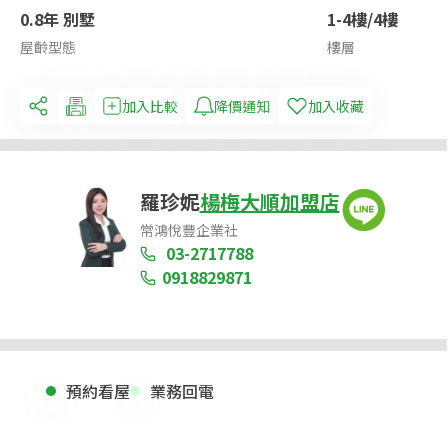
0.8年 別墅
1-4樓/4樓
屋齡型態
樓層
加入比較
降價通知
加入收藏
羅珍妮
楊梅大順加盟店
常鴻悅豐企業社
03-2717788
0918829871
預約看屋
業務回電