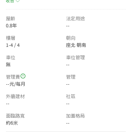
收合
屋齡
法定用途
0.8年
--
樓層
朝向
1-4 / 4
座北 朝南
車位
車位管理
無
--
管理費
管理
--元/每月
--
外牆建材
社區
--
--
面臨路寬
加蓋格局
約6米
--