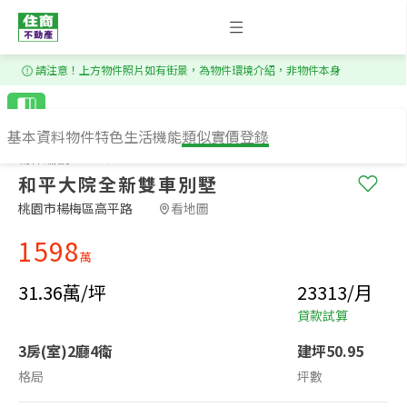
1
/
20
請注意！上方物件照片如有街景，為物件環境介紹，非物件本身
基本資料
物件特色
生活機能
類似實價登錄
物件編號：CS185642
和平大院全新雙車別墅
桃園市楊梅區高平路​
看地圖
1598
萬
31.36萬/坪
23313/月
貸款試算
3房(室)2廳4衛
建坪50.95
格局
坪數