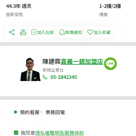
44.3年 透天
1-2樓/2樓
屋齡型態
樓層
加入比較
降價通知
加入收藏
陳建霖
嘉義一銀加盟店
新碩企業社
05-2842345
預約看屋
業務回電
我同意
隱私權聲明及服務條款