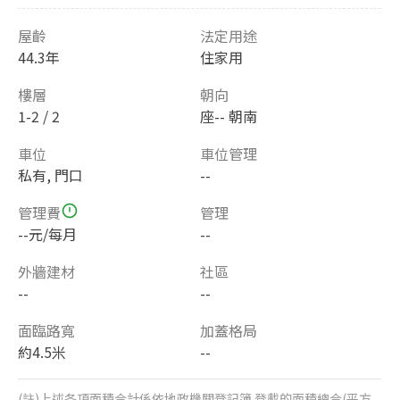
屋齡
法定用途
44.3年
住家用
樓層
朝向
1-2 / 2
座-- 朝南
車位
車位管理
私有, 門口
--
管理費
管理
--元/每月
--
外牆建材
社區
--
--
面臨路寬
加蓋格局
約4.5米
--
(註)上述各項面積合計係依地政機關登記簿 登載的面積總合(平方