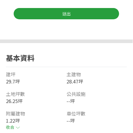
送出
基本資料
建坪
主建物
29.7坪
28.47坪
土地坪數
公共設施
26.25坪
--坪
附屬建物
車位坪數
1.22坪
--坪
收合