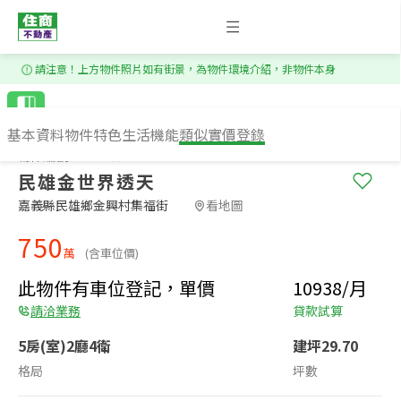
1
/
14
請注意！上方物件照片如有街景，為物件環境介紹，非物件本身
基本資料
物件特色
生活機能
類似實價登錄
物件編號：FS215372
民雄金世界透天
嘉義縣民雄鄉金興村集福街​
看地圖
750
萬
(含車位價)
此物件有車位登記，單價
10938/月
請洽業務
貸款試算
5房(室)2廳4衛
建坪29.70
格局
坪數