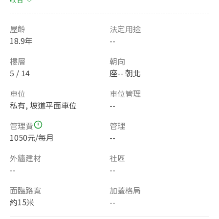
屋齡
法定用途
18.9年
--
樓層
朝向
5 / 14
座-- 朝北
車位
車位管理
私有, 坡道平面車位
--
管理費
管理
1050元/每月
--
外牆建材
社區
--
--
面臨路寬
加蓋格局
約15米
--