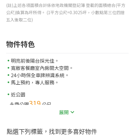
(註)上述各項面積合計係依地政機關登記簿 登載的面積總合(平方
公尺)換算為坪所得。 (1平方公尺=0.3025坪，小數點第三位四捨
五入後取二位)
物件特色
明亮前後陽台採光佳。
寬敝客餐廳室內房間大空間。
24小時保全車牌辨識系統。
馬上預約，專人服務。
近公園
319
永康公園
公尺
展開
點選下列標籤，找到更多喜好物件