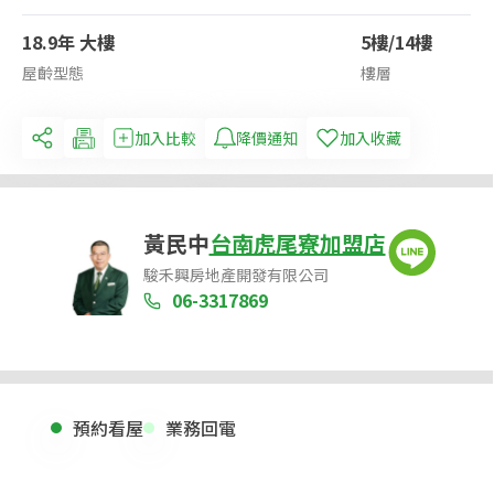
18.9年 大樓
5樓/14樓
屋齡型態
樓層
加入比較
降價通知
加入收藏
黃民中
台南虎尾寮加盟店
駿禾興房地產開發有限公司
06-3317869
預約看屋
業務回電