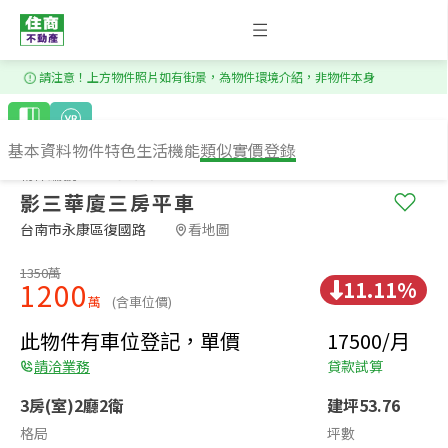
1
/
15
請注意！上方物件照片如有街景，為物件環境介紹，非物件本身
基本資料
物件特色
生活機能
類似實價登錄
物件編號：GS154620
影三華廈三房平車
台南市永康區復國路​
看地圖
1350萬
11.11%
1200
萬
(含車位價)
此物件有車位登記，單價
17500/月
請洽業務
貸款試算
3房(室)2廳2衛
建坪53.76
格局
坪數