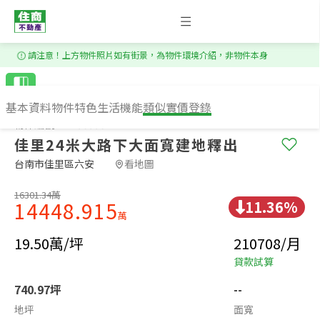
1
/
17
請注意！上方物件照片如有街景，為物件環境介紹，非物件本身
基本資料
物件特色
生活機能
類似實價登錄
物件編號：HS95995
佳里24米大路下大面寬建地釋出
台南市佳里區六安​
看地圖
16301.34萬
11.36%
14448.915
萬
19.50萬/坪
210708/月
貸款試算
740.97坪
--
地坪
面寬