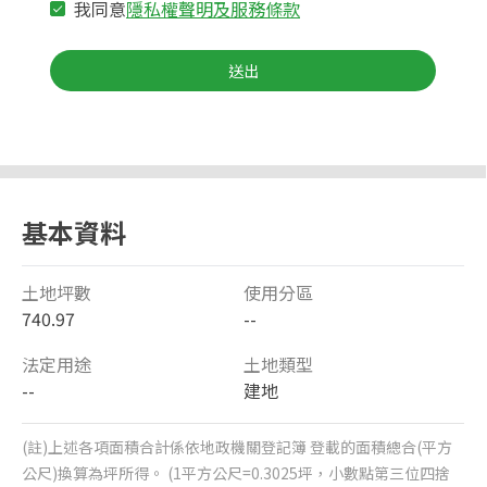
我同意
隱私權聲明及服務條款
送出
基本資料
土地坪數
使用分區
740.97
--
法定用途
土地類型
--
建地
(註)上述各項面積合計係依地政機關登記簿 登載的面積總合(平方
公尺)換算為坪所得。 (1平方公尺=0.3025坪，小數點第三位四捨