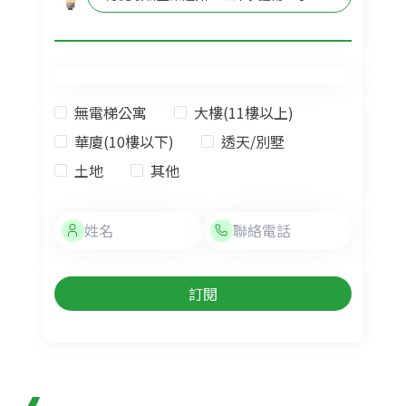
無電梯公寓
大樓(11樓以上)
華廈(10樓以下)
透天/別墅
土地
其他
訂閱