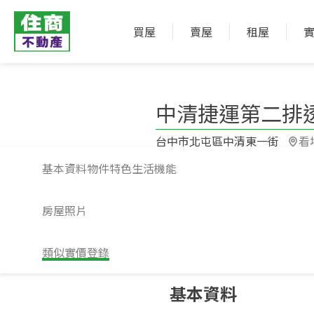
買屋
賣屋
租屋
中清捷運第二排
台中市北屯區中清東一街​
看
基本資料
物件特色
生活機能
房屋照片
類似實價登錄
請注意！上方物件照片如有街景，為物
基本資料