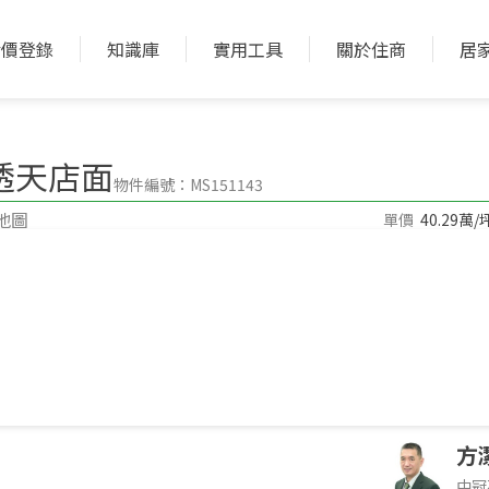
實價登錄
知識庫
實用工具
關於住商
居
加入收藏
加入比較
透天店面
物件編號：MS151143
地圖
單價
40.29萬/
7房(室)3廳6衛
格局
38.8年 透天
屋齡型態
件環境介紹，非物件本身
方
中冠