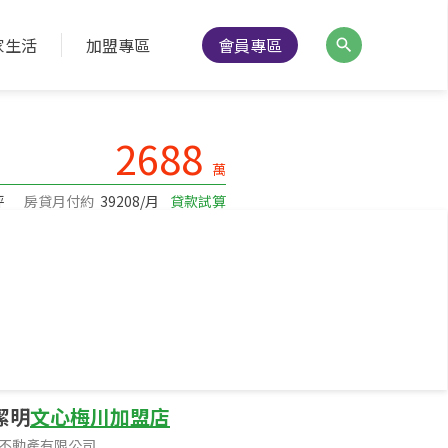
家生活
加盟專區
會員專區
降價通知
分享
列印
2688
萬
坪
房貸月付約
39208/月
貸款試算
建坪66.71
坪數
B1-3樓/3樓
樓層
潔明
文心梅川加盟店
不動產有限公司