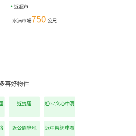
近超市
750
水湳市場
公尺
多喜好物件
國
近捷運
近G7文心中清
路
近公園綠地
近中興網球場