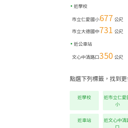
近學校
677
市立仁愛國小
公尺
731
市立大德國中
公尺
近公車站
350
文心中清路口
公尺
點選下列標籤，找到更
近學校
近市立仁愛
小
近車站
近文心中清
口