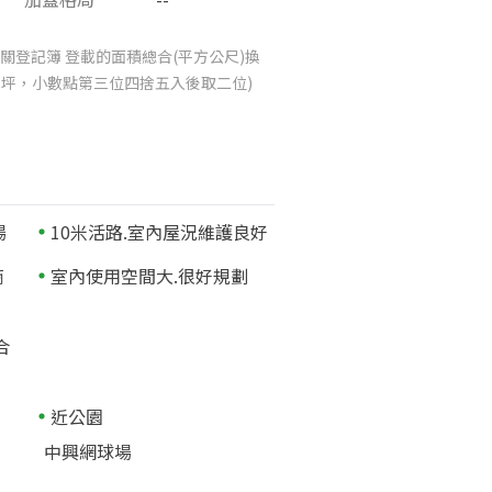
關登記簿 登載的面積總合(平方公尺)換
025坪，小數點第三位四捨五入後取二位)
場
10米活路.室內屋況維護良好
商
室內使用空間大.很好規劃
合
近公園
中興網球場