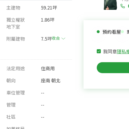
主建物
59.21坪
獨立權狀
1.86坪
地下室
預約看屋
附屬建物
7.5坪
收合
我同意
隱私
法定用途
住商用
朝向
座南 朝北
車位管理
--
管理
--
社區
--
加蓋格局
--