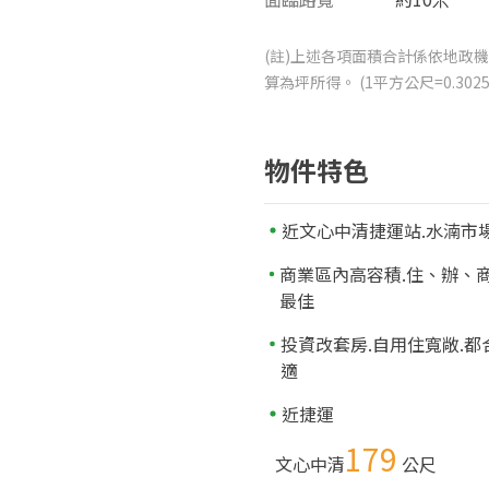
(註)上述各項面積合計係依地政機
算為坪所得。 (1平方公尺=0.3
物件特色
近文心中清捷運站.水湳市
商業區內高容積.住、辦、
最佳
投資改套房.自用住寬敞.都
適
近捷運
179
文心中清
公尺