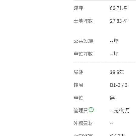
建坪
66.71坪
土地坪數
27.83坪
公共設施
--坪
車位坪數
--坪
屋齡
38.8年
樓層
B1-3 / 3
車位
無
管理費
--元/每月
外牆建材
--
面臨路寬
約10米