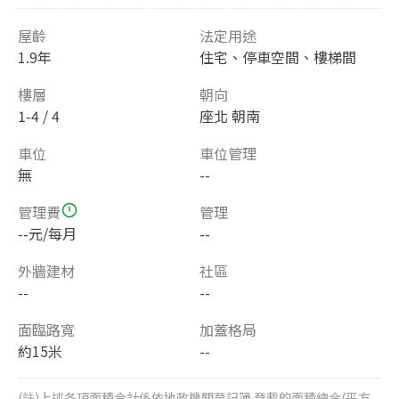
屋齡
法定用途
1.9年
住宅、停車空間、樓梯間
樓層
朝向
1-4 / 4
座北 朝南
車位
車位管理
無
--
管理費
管理
--元/每月
--
外牆建材
社區
--
--
面臨路寬
加蓋格局
約15米
--
(註)上述各項面積合計係依地政機關登記簿 登載的面積總合(平方