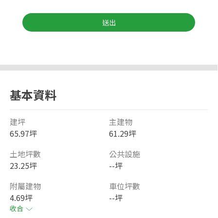
送出
基本資料
建坪
主建物
65.97坪
61.29坪
土地坪數
公共設施
23.25坪
--坪
附屬建物
車位坪數
4.69坪
--坪
收合