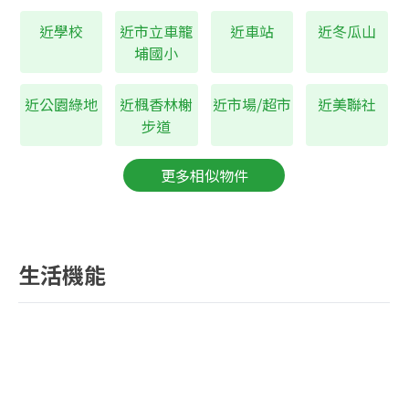
近超市
近學校
近市立車籠
近車站
近冬瓜山
8
美聯社
公尺
埔國小
近公車站
77
冬瓜山
公尺
近公園綠地
近楓香林榭
近市場/超市
近美聯社
步道
更多相似物件
生活機能