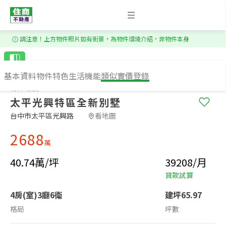
1
/
17
請注意！上方物件照片如有街景，為物件環境介紹，非物件本身
基本資料
物件特色
生活機能
類似實價登錄
物件編號：MS153288
太平光興特區全新別墅
台中市太平區光興路​
看地圖
2688
萬
40.74萬/坪
39208/月
貸款試算
4房(室)3廳6衛
建坪65.97
格局
坪數