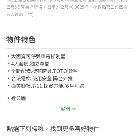
公尺)換算為坪所得。 (1平方公尺=0.3025坪，小數點第三位四捨
五入後取二位)
物件特色
大面寬可停雙車電梯別墅
4大套房.獨立空間
全新配備.櫻花廚具.TOTO衛浴
合法電梯.使用安全.陽台外推
面美聯社.7-11.採買方便.多戶可選
近公園
楓香林榭步道
展開
近學校
1326
市立車籠埔國小
公尺
點選下列標籤，找到更多喜好物件
1580
市立中平國中
公尺