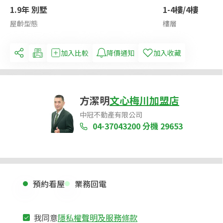
1.9年 別墅
1-4樓/4樓
屋齡型態
樓層
加入比較
降價通知
加入收藏
方潔明
文心梅川加盟店
中冠不動產有限公司
04-37043200
分機 29653
預約看屋
業務回電
我同意
隱私權聲明及服務條款