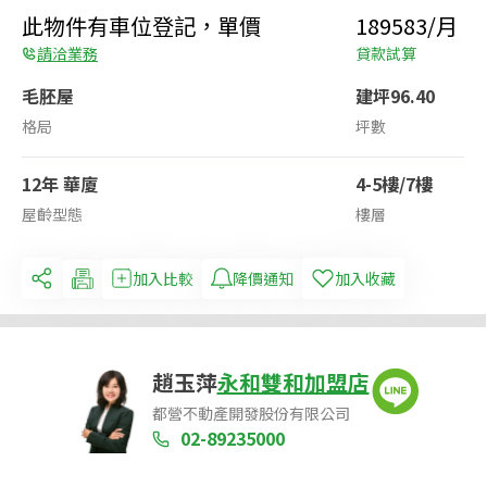
此物件有車位登記，單價
189583/月
請洽業務
貸款試算
毛胚屋
建坪96.40
格局
坪數
12年 華廈
4-5樓/7樓
屋齡型態
樓層
加入比較
降價通知
加入收藏
趙玉萍
永和雙和加盟店
都營不動產開發股份有限公司
02-89235000