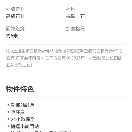
外牆建材
社區
高級石材
楓韻、石
面臨路寬
加蓋格局
約6米
--
(註)上述各項面積合計係依地政機關登記簿 登載的面積總合(平方
公尺)換算為坪所得。 (1平方公尺=0.3025坪，小數點第三位四捨
五入後取二位)
物件特色
獨棟2層1戶
毛胚屋
24小時保全
捷運小南門站