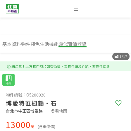
基本資料
物件特色
生活機能
類似實價登錄
1
/
17
請注意！上方物件照片如有街景，為物件環境介紹，非物件本身
物件編號：OS206920
博愛特區楓韻·石
台北市中正區博愛路​
看地圖
13000
萬
(含車位價)