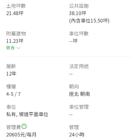
土地坪數
公共設施
21.48坪
38.10坪
(內含車位15.50坪)
附屬建物
車位坪數
11.23坪
--坪
收合
屋齡
法定用途
12年
--
樓層
朝向
4-5 / 7
座北 朝南
車位
車位管理
私有, 坡道平面車位
--
管理費
管理
20605元/每月
24小時