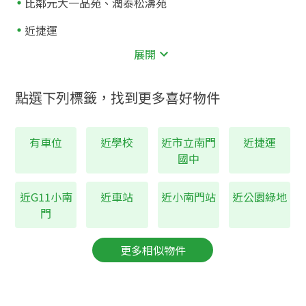
比鄰元大一品苑、潤泰松濤苑
近捷運
200
小南門
公尺
展開
近公園
196
植物園
公尺
點選下列標籤，找到更多喜好物件
近學校
84
市立南門國中
公尺
有車位
近學校
近市立南門
近捷運
84
國中
市立南門國小
公尺
近公車站
小南門站
近G11小南
近車站
近小南門站
近公園綠地
門
比鄰元大一品苑、潤泰松濤苑
更多相似物件
捷運小南門站
獨棟2層1戶