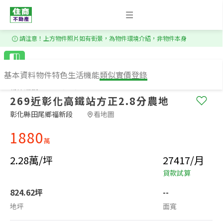
1
/
4
請注意！上方物件照片如有街景，為物件環境介紹，非物件本身
基本資料
物件特色
生活機能
類似實價登錄
物件編號：OS226448
269近彰化高鐵站方正2.8分農地
彰化縣田尾鄉福新段​
看地圖
1880
萬
2.28萬/坪
27417/月
貸款試算
824.62坪
--
地坪
面寬