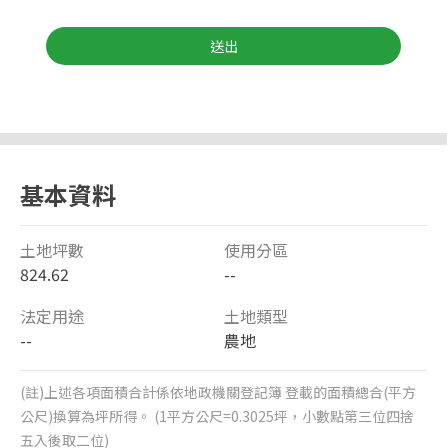
送出
基本資料
土地坪數
使用分區
824.62
--
法定用途
土地類型
--
農地
(註)上述各項面積合計係依地政機關登記簿 登載的面積總合(平方
公尺)換算為坪所得。 (1平方公尺=0.3025坪，小數點第三位四捨
五入後取二位)