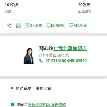
101公尺
20公尺
深度
面臨路寬
加入比較
降價通知
加入收藏
薛心玲
仁武仁勇加盟店
高鋒不動產有限公司
07-9714100
分機 03540
預約看屋
業務回電
我同意
隱私權聲明及服務條款