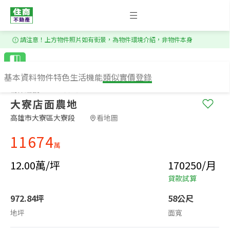
1
/
6
請注意！上方物件照片如有街景，為物件環境介紹，非物件本身
基本資料
物件特色
生活機能
類似實價登錄
物件編號：PS125529
大寮店面農地
高雄市大寮區大寮段​
看地圖
11674
萬
12.00萬/坪
170250/月
貸款試算
972.84坪
58公尺
地坪
面寬