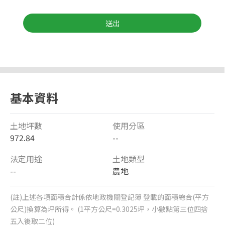
送出
基本資料
土地坪數
使用分區
972.84
--
法定用途
土地類型
--
農地
(註)上述各項面積合計係依地政機關登記簿 登載的面積總合(平方
公尺)換算為坪所得。 (1平方公尺=0.3025坪，小數點第三位四捨
五入後取二位)