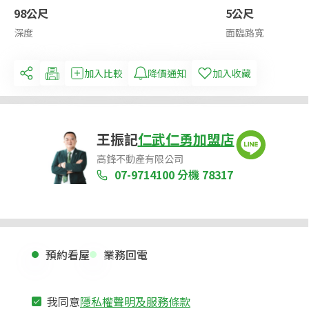
98公尺
5公尺
深度
面臨路寬
加入比較
降價通知
加入收藏
王振記
仁武仁勇加盟店
高鋒不動產有限公司
07-9714100
分機 78317
預約看屋
業務回電
我同意
隱私權聲明及服務條款