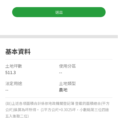
送出
基本資料
土地坪數
使用分區
511.3
--
法定用途
土地類型
--
農地
(註)上述各項面積合計係依地政機關登記簿 登載的面積總合(平方
公尺)換算為坪所得。 (1平方公尺=0.3025坪，小數點第三位四捨
五入後取二位)