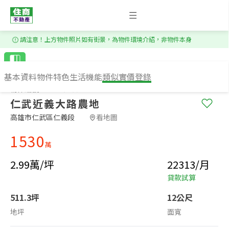
1
/
6
請注意！上方物件照片如有街景，為物件環境介紹，非物件本身
基本資料
物件特色
生活機能
類似實價登錄
物件編號：PS129760
仁武近義大路農地
高雄市仁武區仁義段​
看地圖
1530
萬
2.99萬/坪
22313/月
貸款試算
511.3坪
12公尺
地坪
面寬