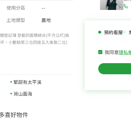
使用分區
--
土地類型
農地
預約看屋
關登記簿 登載的面積總合(平方公尺)換
025坪，小數點第三位四捨五入後取二位)
我同意
隱私
緊鄰有太平溪
背山面海
多喜好物件