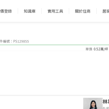
實價登錄
知識庫
實用工具
關於住商
居
加入收藏
加入比較
件編號：PS129855
單價
0.52萬/坪
28996.78坪
地坪
--
深度
件環境介紹，非物件本身
林
弘