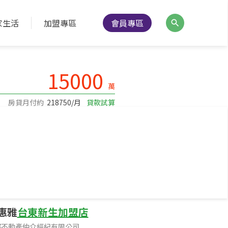
家生活
加盟專區
會員專區
降價通知
分享
列印
15000
萬
房貸月付約
218750/月
貸款試算
--
面寬
4公尺
面臨路寬
惠雅
台東新生加盟店
邦不動產仲介經紀有限公司