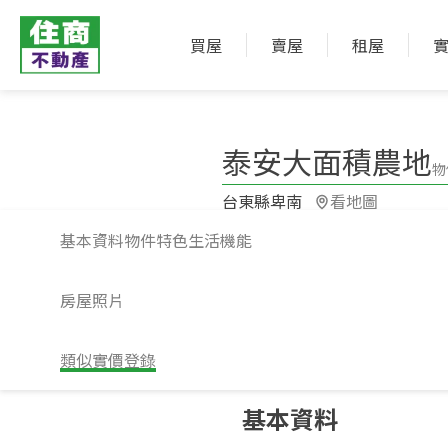
買屋
賣屋
租屋
泰安大面積農地
物
台東縣卑南​
看地圖
基本資料
物件特色
生活機能
房屋照片
類似實價登錄
請注意！上方物件照片如有街景，為物
基本資料