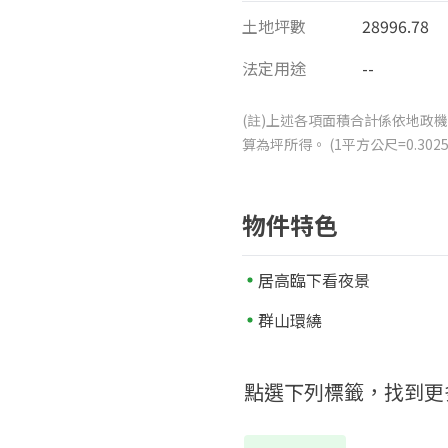
土地坪數
28996.78
法定用途
--
(註)上述各項面積合計係依地政機
算為坪所得。 (1平方公尺=0.3
物件特色
居高臨下看夜景
群山環繞
點選下列標籤，找到更