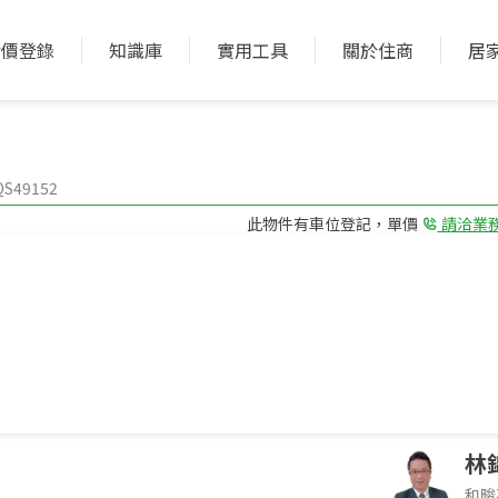
實價登錄
知識庫
實用工具
關於住商
居
加入收藏
加入比較
49152
此物件有車位登記，單價
請洽業
4房(室)2廳2衛
格局
11.7年 大樓
屋齡型態
件環境介紹，非物件本身
林
和畯