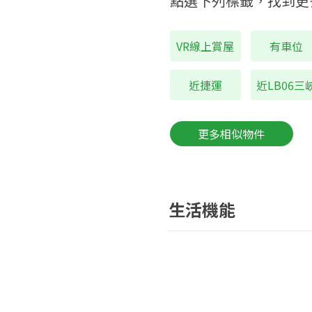
點選下列標籤，找到更
VR線上賞屋
有車位
近捷運
近LB06三
更多相似物件
生活機能