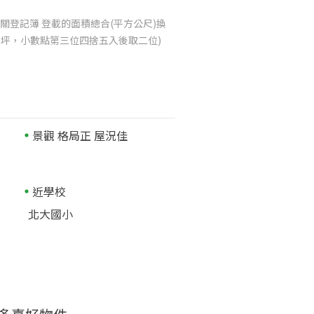
關登記簿 登載的面積總合(平方公尺)換
025坪，小數點第三位四捨五入後取二位)
景觀 格局正 屋況佳
近學校
北大國小