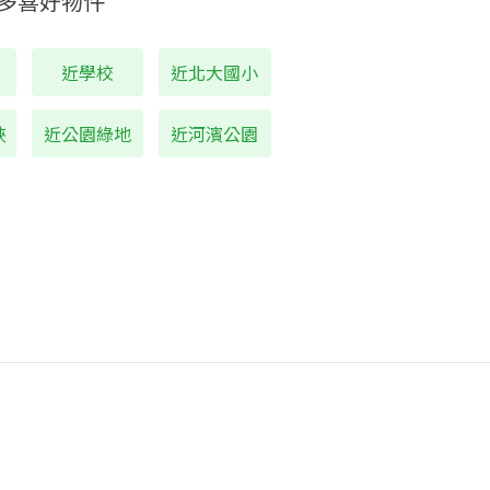
多喜好物件
近學校
近北大國小
峽
近公園綠地
近河濱公園