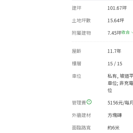
建坪
101.67坪
土地坪數
15.64坪
附屬建物
7.45坪
收合
屋齡
11.7年
樓層
15 / 15
車位
私有, 坡道
車位; 非充
位
管理費
5156元/每
外牆建材
方塊磚
面臨路寬
約6米