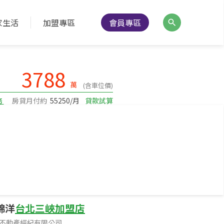
家生活
加盟專區
會員專區
降價通知
分享
列印
3788
萬
(含車位價)
務
房貸月付約
55250/月
貸款試算
建坪101.67
坪數
15樓/15樓
樓層
錦洋
台北三峽加盟店
不動產經紀有限公司