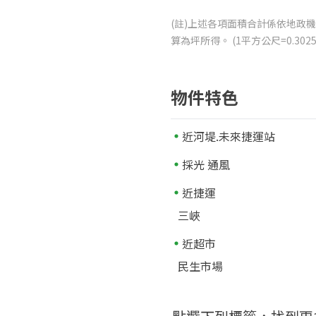
(註)上述各項面積合計係依地政機
算為坪所得。 (1平方公尺=0.3
物件特色
近河堤.未來捷運站
採光 通風
近捷運
三峽
近超市
民生市場