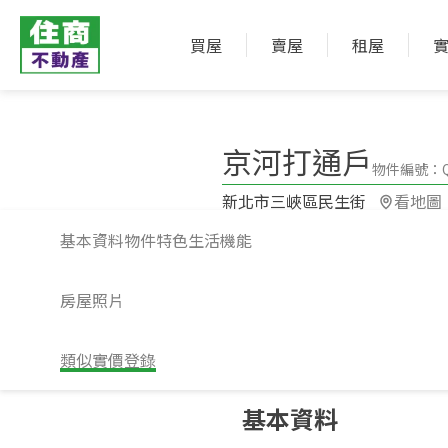
買屋
賣屋
租屋
京河打通戶
物件編號：QS
新北市三峽區民生街​
看地圖
基本資料
物件特色
生活機能
房屋照片
類似實價登錄
請注意！上方物件照片如有街景，為物
基本資料