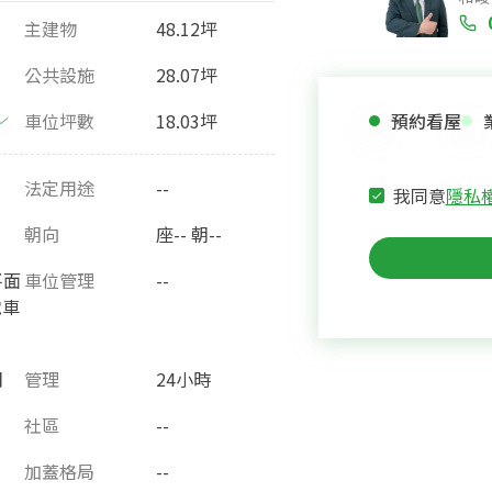
主建物
48.12坪
公共設施
28.07坪
車位坪數
18.03坪
預約看屋
法定用途
--
我同意
隱私
朝向
座-- 朝--
平面
車位管理
--
電車
月
管理
24小時
社區
--
加蓋格局
--