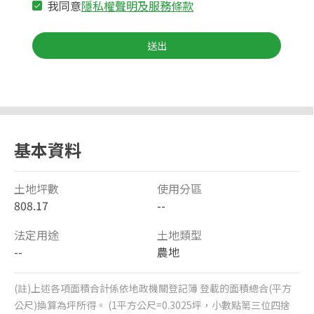
我同意
隱私權聲明及服務條款
送出
基本資料
土地坪數
使用分區
808.17
--
法定用途
土地類型
--
農地
(註)上述各項面積合計係依地政機關登記簿 登載的面積總合(平方
公尺)換算為坪所得。 (1平方公尺=0.3025坪，小數點第三位四捨