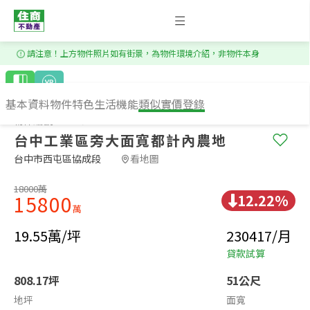
1
/
7
請注意！上方物件照片如有街景，為物件環境介紹，非物件本身
基本資料
物件特色
生活機能
類似實價登錄
物件編號：RS75122
台中工業區旁大面寬都計內農地
台中市西屯區協成段​
看地圖
18000萬
12.22%
15800
萬
19.55萬/坪
230417/月
貸款試算
808.17坪
51公尺
地坪
面寬