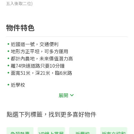
五入後取二位)
物件特色
近國道一號，交通便利
地形方正平坦，可多方運用
都計內農地，未來價值潛力高
離74快速道路只要10分鐘
面寬51米，深21米，臨6米路
近學校
1245
市立協和國小
公尺
展開
1456
市立安和國中
公尺
點選下列標籤，找到更多喜好物件
急殺熱賣
VR線上賞屋
近學校
近市立協和