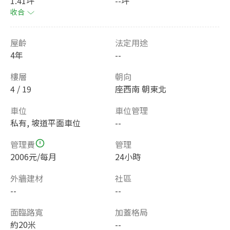
1.41坪
--坪
收合
屋齡
法定用途
4年
--
樓層
朝向
4 / 19
座西南 朝東北
車位
車位管理
私有, 坡道平面車位
--
管理費
管理
2006元/每月
24小時
外牆建材
社區
--
--
面臨路寬
加蓋格局
約20米
--