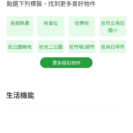
1256
市立烏日國中
公尺
點選下列標籤，找到更多喜好物件
1458
市立烏日國小
公尺
近超市
急殺熱賣
有車位
近學校
近市立烏日
烏日早市
國小
近公園綠地
近兒二公園
近市場/超市
近烏日早市
更多相似物件
生活機能