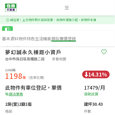
1
/
14
請注意！上方物件照片如有街景，為物件環境介紹，非物件本身
基本資料
物件特色
生活機能
類似實價登錄
物件編號：RS83783
夢幻誠永久棟距小資戶
台中市烏日區高鐵路二段​
看地圖
1398萬
14.31%
1198
萬
(含車位價)
此物件有車位登記，單價
17479/月
請洽業務
貸款試算
2房(室)2廳1衛
建坪30.43
格局
坪數