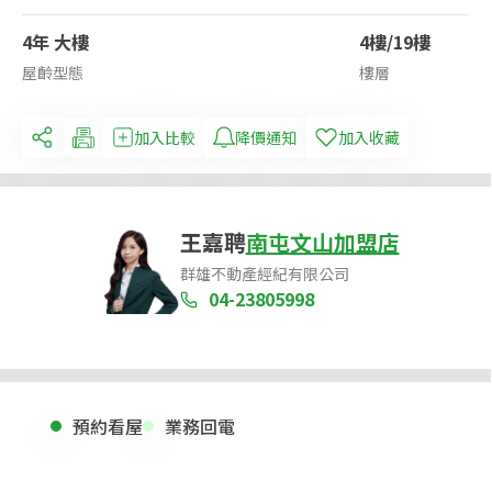
4年 大樓
4樓/19樓
屋齡型態
樓層
加入比較
降價通知
加入收藏
王嘉聘
南屯文山加盟店
群雄不動產經紀有限公司
04-23805998
預約看屋
業務回電