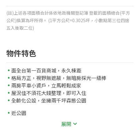
(註)上述各項面積合計係依地政機關登記簿 登載的面積總合(平方
公尺)換算為坪所得。 (1平方公尺=0.3025坪，小數點第三位四捨
五入後取二位)
物件特色
面全台第一百貨商城，永久棟距
格局方正，視野無遮蔽，無暗房採光一級棒
兩房平車小資戶，立馬輕鬆成家
屋況佳不須花大錢整理，即可入住
全齡化公設，坐擁兩千坪森態公園
近公園
1059
兒二公園
公尺
展開
近學校