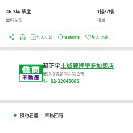
46.3年 華廈
1樓/7樓
屋齡型態
樓層
加入比較
降價通知
加入收藏
蘇正宇
土城葳達學府加盟店
葳達投資顧問有限公司
02-22645666
預約看屋
業務回電