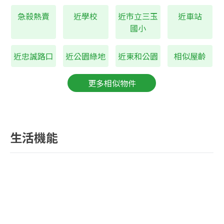
920
急殺熱賣
近學校
近市立三玉
近車站
市立天母國中
公尺
國小
近公車站
忠誠路口
近忠誠路口
近公園綠地
近東和公園
相似屋齡
更多相似物件
生活機能