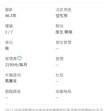
屋齡
法定用途
46.3年
住宅用
樓層
朝向
1 / 7
座北 朝南
車位
車位管理
無
--
管理費
管理
2190元/每月
--
外牆建材
社區
馬賽克
--
面臨路寬
加蓋格局
--
--
(註)上述各項面積合計係依地政機關登記簿 登載的面積總合(平方