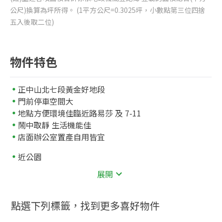
公尺)換算為坪所得。 (1平方公尺=0.3025坪，小數點第三位四捨
五入後取二位)
物件特色
正中山北七段黃金好地段
門前停車空間大
地點方便環境佳臨近路易莎 及 7-11
鬧中取靜 生活機能佳
店面辦公室置產自用皆宜
近公園
199
東和公園
公尺
展開
近學校
520
市立天母國小
公尺
點選下列標籤，找到更多喜好物件
858
市立三玉國小
公尺