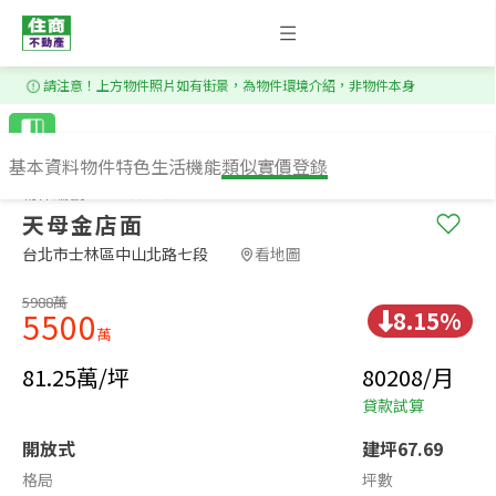
1
/
6
請注意！上方物件照片如有街景，為物件環境介紹，非物件本身
基本資料
物件特色
生活機能
類似實價登錄
物件編號：TS135070
天母金店面
台北市士林區中山北路七段​
看地圖
5988萬
8.15%
5500
萬
81.25萬/坪
80208/月
貸款試算
開放式
建坪67.69
格局
坪數