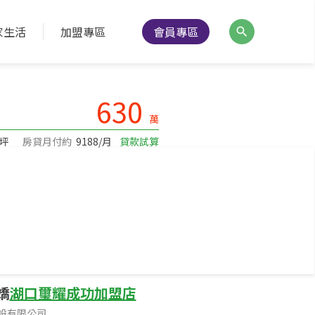
家生活
加盟專區
會員專區
降價通知
分享
列印
630
萬
/坪
房貸月付約
9188/月
貸款試算
26公尺
面寬
5公尺
面臨路寬
嬌
湖口璽耀成功加盟店
設有限公司