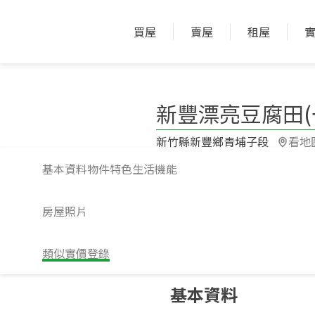
買屋
賣屋
租屋
新豐漂亮豆腐田(
新竹縣新豐鄉青埔子段​
看地
基本資料
物件特色
生活機能
房屋照片
類似實價登錄
請注意！上方物件照片如有街景，為物
基本資料