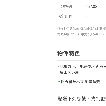
土地坪數
457.08
法定用途
--
(註)上述各項面積合計係依地政機
算為坪所得。 (1平方公尺=0.3
物件特色
地形方正.土地完整.大面寬
腐田.好規劃
附近農舍林立.風景超美
點選下列標籤，找到更