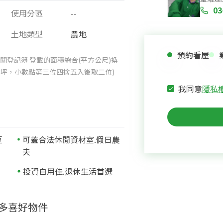
03
使用分區
--
土地類型
農地
預約看屋
關登記簿 登載的面積總合(平方公尺)換
025坪，小數點第三位四捨五入後取二位)
我同意
隱私
豆
可蓋合法休閒資材室.假日農
夫
投資自用佳.退休生活首選
多喜好物件