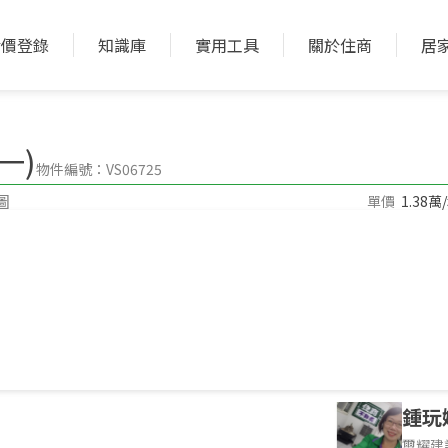
實價登錄
知識庫
實用工具
關於住商
居
加入收藏
加入比較
一)
物件編號：VS06725
圖
單價
1.38萬
457.08坪
地坪
58公尺
深度
件環境介紹，非物件本身
鍾玩
璽耀建