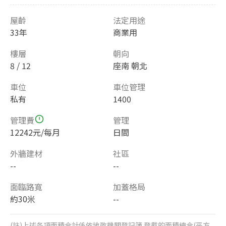
屋齡
法定用途
33年
商業用
樓層
朝向
8 / 12
座南 朝北
車位
車位管理
私有
1400
管理費
管理
12242元/每月
日間
外牆建材
社區
--
--
面臨路寬
加蓋格局
約30米
--
(註)上述各項面積合計係依地政機關登記簿 登載的面積總合(平方