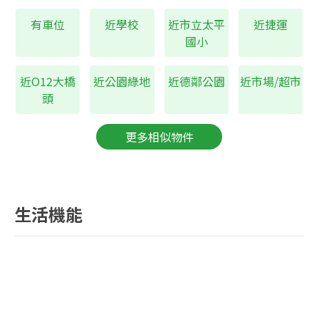
129
市立太平國小
公尺
有車位
近學校
近市立太平
近捷運
182
市立民權國中
公尺
國小
近超市
延三夜市、太平市場
近O12大橋
近公園綠地
近德鄰公園
近市場/超市
頭
更多相似物件
生活機能