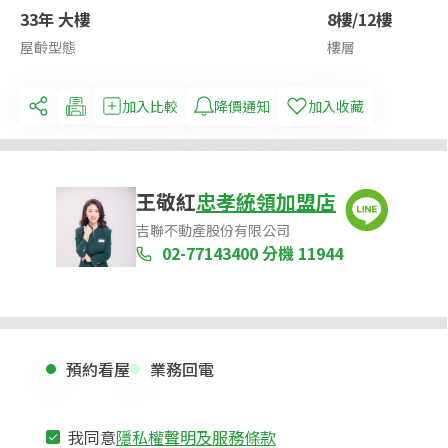
33年 大樓
8樓/12樓
屋齡型態
樓層
加入比較
降價通知
加入收藏
王敬紅
忠孝統領加盟店
吉聯不動產股份有限公司
02-77143400
分機 11944
預約看屋
業務回電
我同意
隱私權聲明及服務條款