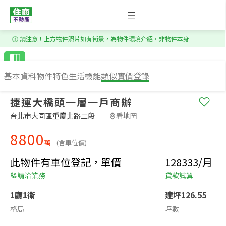
1
/
20
請注意！上方物件照片如有街景，為物件環境介紹，非物件本身
基本資料
物件特色
生活機能
類似實價登錄
物件編號：WS74055
捷運大橋頭一層一戶商辦
台北市大同區重慶北路二段​
看地圖
8800
萬
(含車位價)
此物件有車位登記，單價
128333/月
請洽業務
貸款試算
1廳1衛
建坪126.55
格局
坪數