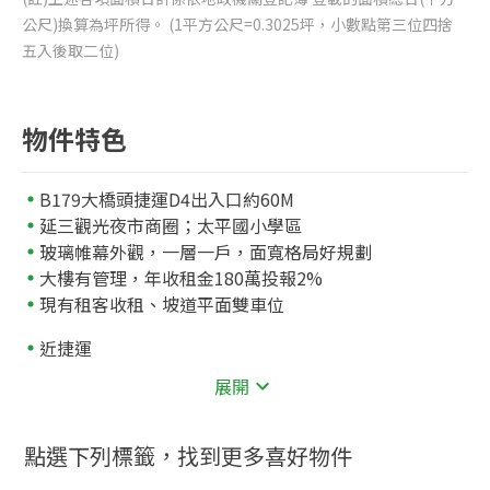
公尺)換算為坪所得。 (1平方公尺=0.3025坪，小數點第三位四捨
五入後取二位)
物件特色
B179大橋頭捷運D4出入口約60M
延三觀光夜市商圈；太平國小學區
玻璃帷幕外觀，一層一戶，面寬格局好規劃
大樓有管理，年收租金180萬投報2%
現有租客收租、坡道平面雙車位
近捷運
92
大橋頭
公尺
展開
近公園
德鄰公園
點選下列標籤，找到更多喜好物件
近學校