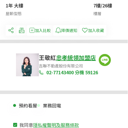
1年 大樓
7樓/26樓
屋齡型態
樓層
加入比較
降價通知
加入收藏
王敬紅
忠孝統領加盟店
吉聯不動產股份有限公司
02-77143400
分機 59126
預約看屋
業務回電
我同意
隱私權聲明及服務條款