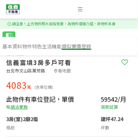
1
/
20
請注意！上方物件照片如有街景，為物件環境介紹，非物件本身
基本資料
物件特色
生活機能
類似實價登錄
物件編號：WS75737
信義富境3房多戶可看
台北市文山區萬芳路​
看地圖
4083
萬
(含車位價)
此物件有車位登記，單價
59542/月
請洽業務
貸款試算
3房(室)2廳2衛
建坪47.24
格局
坪數