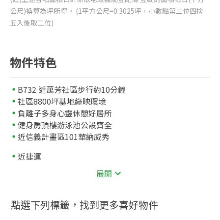
公尺)換算為坪所得。 (1平方公尺=0.3025坪，小數點第三位四捨
五入後取二位)
物件特色
B732 近萬芳社區步行約10分鐘
社區8800坪基地綠映環境
負離子多身心靈休憩好居所
健身房頂樓游泳池公設齊全
近信義計畫區101華納威秀
近捷運
361
萬芳社區
公尺
展開
近學校
605
市立萬芳國小
公尺
點選下列標籤，找到更多喜好物件
1097
市立木柵國中
公尺