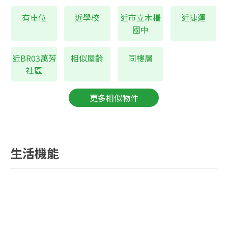
有車位
近學校
近市立木柵
近捷運
國中
近BR03萬芳
相似屋齡
同樓層
社區
更多相似物件
生活機能