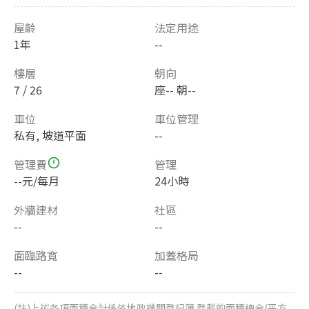
屋齡
法定用途
1年
--
樓層
朝向
7 / 26
座-- 朝--
車位
車位管理
私有, 坡道平面
--
管理費
管理
--元/每月
24小時
外牆建材
社區
--
--
面臨路寬
加蓋格局
--
--
(註)上述各項面積合計係依地政機關登記簿 登載的面積總合(平方