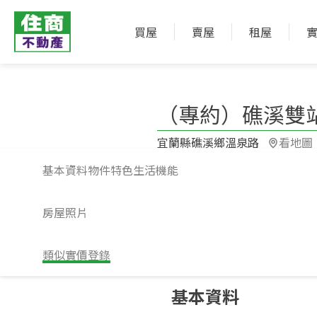
買屋
賣屋
租屋
（專約）礁溪雙
宜蘭縣礁溪鄉溫泉路​
看地圖
基本資料
物件特色
生活機能
房屋照片
類似實價登錄
請注意！上方物件照片如有街景，為物
基本資料