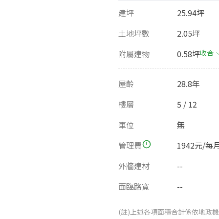
建坪
25.94坪
土地坪數
2.05坪
附屬建物
0.58坪
收合
屋齡
28.8年
樓層
5 / 12
車位
無
管理費
1942元/每
外牆建材
--
面臨路寬
--
(註)上述各項面積合計係依地政機