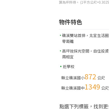
算為坪所得。 (1平方公尺=0.3
物件特色
礁溪雙站首排，北宜生活圈
零距離
高坪效採光空間，自住投資
兩相宜
近學校
872
縣立礁溪國小
公尺
1349
縣立礁溪國中
公尺
點選下列標籤，找到更