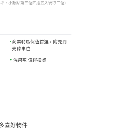
025坪，小數點第三位四捨五入後取二位)
商業特區保值首選，附先到
先停車位
溫泉宅 值得投資
多喜好物件