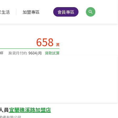
家生活
加盟專區
會員專區
降價通知
分享
列印
658
萬
/坪
房貸月付約
9604/月
貸款試算
建坪25.94
坪數
5樓/12樓
樓層
人員
宜蘭礁溪路加盟店
動產有限公司