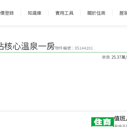
實價登錄
知識庫
實用工具
關於住商
居
加入收藏
加入比較
站核心溫泉一房
物件編號：XS144201
單價
25.37萬
1房(室)1廳1衛
格局
28.8年 大樓
屋齡型態
件環境介紹，非物件本身
值班
易盛不