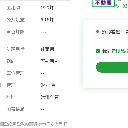
03
主建物
19.2坪
公共設施
6.16坪
車位坪數
--坪
預約看屋
法定用途
住家用
我同意
隱私
朝向
座-- 朝--
車位管理
--
月
管理
24小時
社區
礁溪至尊
加蓋格局
--
關登記簿 登載的面積總合(平方公尺)換