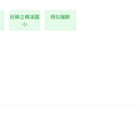
近縣立礁溪國
相似屋齡
小