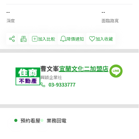
--
--
深度
面臨路寬
加入比較
降價通知
加入收藏
曹文峯
宜蘭文化二加盟店
興穎企業社
03-9333777
預約看屋
業務回電