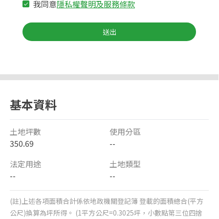
我同意
隱私權聲明及服務條款
送出
基本資料
土地坪數
使用分區
350.69
--
法定用途
土地類型
--
--
(註)上述各項面積合計係依地政機關登記簿 登載的面積總合(平方
公尺)換算為坪所得。 (1平方公尺=0.3025坪，小數點第三位四捨