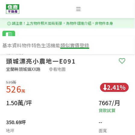
1
/
6
請注意！上方物件照片如有街景，為物件環境介紹，非物件本身
基本資料
物件特色
生活機能
類似實價登錄
物件編號：XS144383
頭城漂亮小農地一E091
宜蘭縣頭城鎮XX路​
看地圖
539萬
2.41%
526
萬
1.50萬/坪
7667/月
貸款試算
350.69坪
--
地坪
面寬