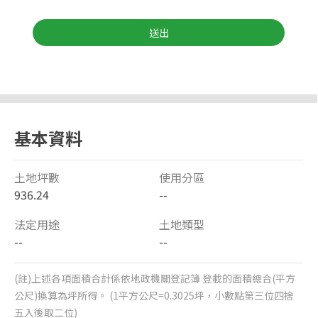
送出
基本資料
土地坪數
使用分區
936.24
--
法定用途
土地類型
--
--
(註)上述各項面積合計係依地政機關登記簿 登載的面積總合(平方
公尺)換算為坪所得。 (1平方公尺=0.3025坪，小數點第三位四捨
五入後取二位)