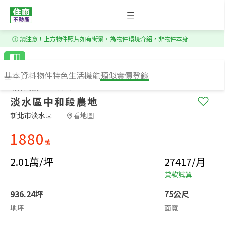
1
/
8
請注意！上方物件照片如有街景，為物件環境介紹，非物件本身
基本資料
物件特色
生活機能
類似實價登錄
物件編號：YS168252
淡水區中和段農地
新北市淡水區​
看地圖
1880
萬
2.01萬/坪
27417/月
貸款試算
936.24坪
75公尺
地坪
面寬