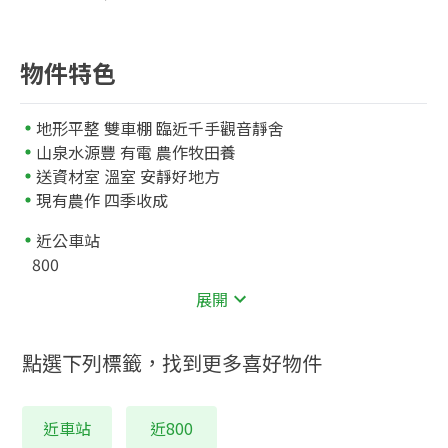
物件特色
地形平整 雙車棚 臨近千手觀音靜舍
山泉水源豐 有電 農作牧田養
送資材室 溫室 安靜好地方
現有農作 四季收成
近公車站
800
展開
點選下列標籤，找到更多喜好物件
近車站
近800