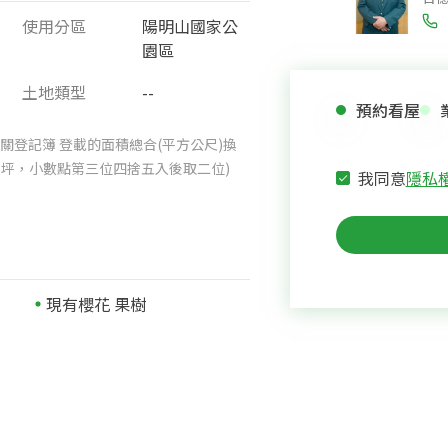
使用分區
陽明山國家公
園區
土地類型
--
預約看屋
關登記簿 登載的面積總合(平方公尺)換
025坪，小數點第三位四捨五入後取二位)
我同意
隱私
現有櫻花 果樹