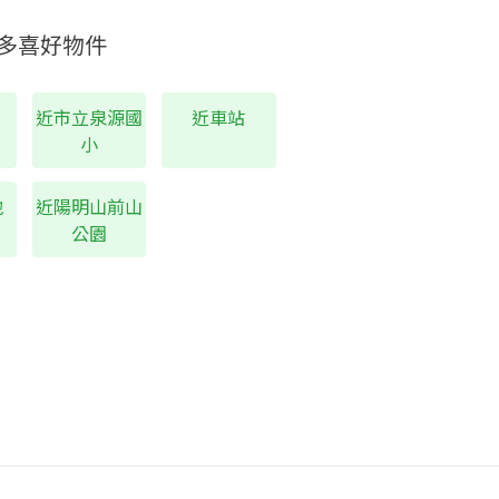
多喜好物件
近市立泉源國
近車站
小
地
近陽明山前山
公園