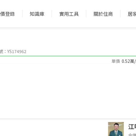
實價登錄
知識庫
實用工具
關於住商
居
加入收藏
加入比較
：YS174962
單價
0.52萬
1051.37坪
地坪
250公尺
深度
件環境介紹，非物件本身
江
合