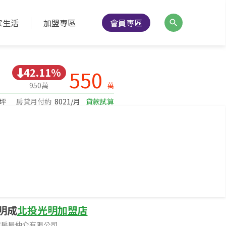
家生活
加盟專區
會員專區
降價通知
分享
列印
42.11%
550
950萬
萬
/坪
房貸月付約
8021/月
貸款試算
10公尺
面寬
1公尺
面臨路寬
明成
北投光明加盟店
億房屋仲介有限公司