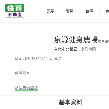
買屋
賣屋
租屋
泉源健身農場
物件編號
台北市北投區​
看地圖
基本資料
物件特色
生活機能
房屋照片
類似實價登錄
請注意！上方物件照片如有街景，為物
基本資料