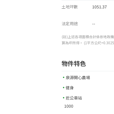
土地坪數
1051.37
法定用途
--
(註)上述各項面積合計係依地政機
算為坪所得。 (1平方公尺=0.3
物件特色
泉源開心農場
健身
近公車站
1000