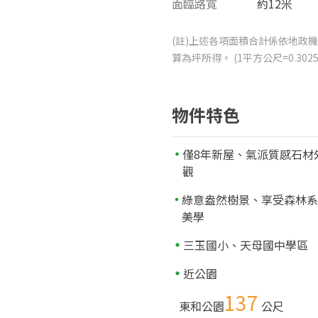
面臨路寬
約12米
(註)上述各項面積合計係依地政機
算為坪所得。 (1平方公尺=0.3
物件特色
僅8年新屋、氣派質感石材
觀
綠意盎然樹景、享受森林
美學
三玉國小、天母國中學區
近公園
137
東和公園
公尺