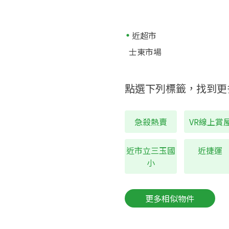
近超市
士東市場
點選下列標籤，找到更
急殺熱賣
VR線上賞
近市立三玉國
近捷運
小
更多相似物件