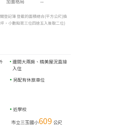
加蓋格局
--
關登記簿 登載的面積總合(平方公尺)換
025坪，小數點第三位四捨五入後取二位)
外
邊間大兩房、精美屋況直接
入住
系
另配有休旅車位
近學校
609
市立三玉國小
公尺