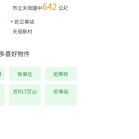
642
市立天母國中
公尺
近公車站
天母新村
多喜好物件
屋
有車位
近學校
近R17芝山
近車站