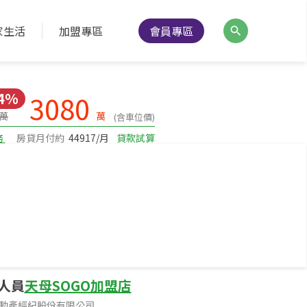
家生活
加盟專區
會員專區
降價通知
分享
列印
14%
3080
0萬
萬
(含車位價)
務
房貸月付約
44917/月
貸款試算
建坪34.21
坪數
2樓/5樓
樓層
人員
天母SOGO加盟店
動產經紀股份有限公司