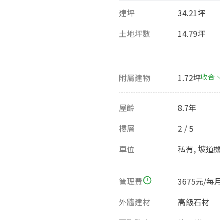
建坪
34.21坪
土地坪數
14.79坪
附屬建物
1.72坪
收合
屋齡
8.7年
樓層
2 / 5
車位
私有, 坡道
管理費
3675元/每
外牆建材
高級石材