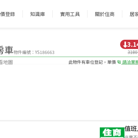
實價登錄
知識庫
實用工具
關於住商
居
加入收藏
加入比較
3.
房車
物件編號：YS186663
318
看地圖
此物件有車位登記，單價
請洽業
2房(室)2廳1衛
格局
8.7年 華廈
屋齡型態
件環境介紹，非物件本身
值班
兆豐不