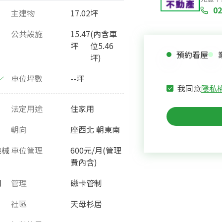
02
主建物
17.02坪
公共設施
15.47
(內含車
坪
位5.46
預約看屋
坪)
車位坪數
--坪
我同意
隱私
法定用途
住家用
朝向
座西北 朝東南
機械
車位管理
600元/月(管理
費內含)
月
管理
磁卡管制
社區
天母杉居