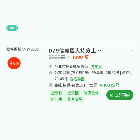
DZ9信義區大持分土地公寓
物件編號 WS75252
2000萬
>
1880
萬
6%
台北市信義區吳興街​
看地圖
公寓 | 2房(室)1廳1衛 | 59.8年 | 2樓/4樓 | 建坪 |
23.45坪
看格局圖
距離 捷運-台北101／世貿
約
1031
公尺
近學校
近公園
降價物件
立即預約
近市場
影片賞屋