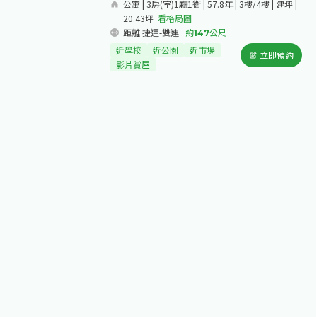
公寓 | 3房(室)1廳1衛 | 57.8年 | 3樓/4樓 | 建坪 |
20.43坪
看格局圖
距離 捷運-雙連
約
147
公尺
近學校
近公園
近市場
立即預約
影片賞屋