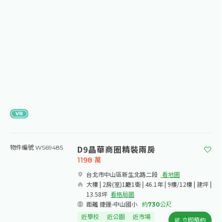
D9晶華商圈精裝兩房
物件編號 WS69485
1198
萬
台北市中山區新生北路二段​
看地圖
大樓 | 2房(室)1廳1衛 | 46.1年 | 9樓/12樓 | 建坪 |
13.58坪
看格局圖
距離 捷運-中山國小
約
730
公尺
近學校
近公園
近市場
立即預約