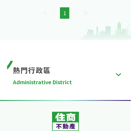
1
熱門行政區
Administrative District
台北市
、
新北市
、
桃園市
、
台中市
、
台南市
、
高雄
市
、
新竹縣
、
苗栗縣
、
彰化縣
、
南投縣
、
雲林縣
、
嘉
義縣
、
屏東縣
、
宜蘭縣
、
花蓮縣
、
台東縣
、
澎湖縣
、
金門縣
、
連江縣
、
基隆市
、
新竹市
、
嘉義市
。