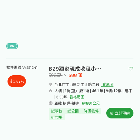
BZ9獨家現成收租小金雞
物件編號 WS51241
598萬
>
588
萬
1.67%
台北市中山區新生北路二段​
看地圖
大樓 | 1房(室)--廳1衛 | 46.1年 | 9樓/12樓 | 建坪
| 6.99坪
看格局圖
距離 捷運-雙連
約
681
公尺
近學校
近公園
降價物件
立即預約
近市場