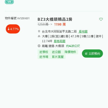
BZ3大橋頭精品2房
物件編號 WS59691
1258萬
>
1198
萬
4.77%
台北市大同區延平北路二段​
看地圖
大樓 | 2房(室)1廳1衛 | 47.3年 | 5樓/11樓 | 建坪 |
12.74坪
看格局圖
距離 捷運-大橋頭
約
421
公尺
近學校
近公園
降價物件
立即預約
近市場
影片賞屋