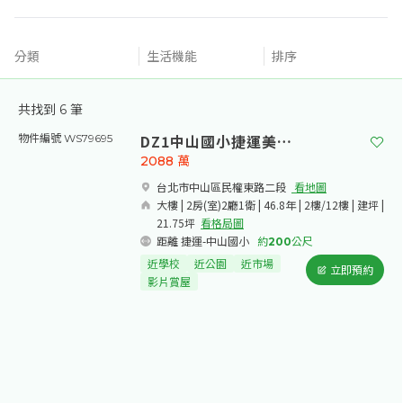
分類
生活機能
排序
共找到
6
筆
DZ1中山國小捷運美妝2房
物件編號 WS79695
2088
萬
台北市中山區民權東路二段​
看地圖
大樓 | 2房(室)2廳1衛 | 46.8年 | 2樓/12樓 | 建坪 |
21.75坪
看格局圖
距離 捷運-中山國小
約
200
公尺
近學校
近公園
近市場
立即預約
影片賞屋