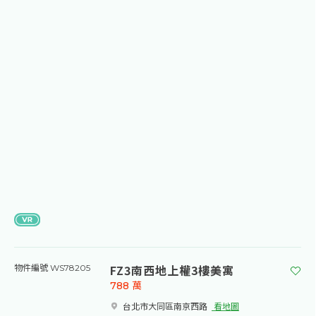
FZ3南西地上權3樓美寓
物件編號 WS78205
788
萬
台北市大同區南京西路​
看地圖