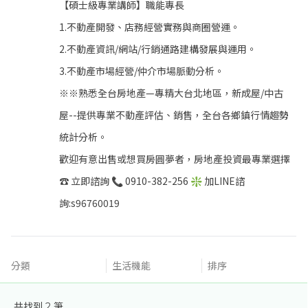
【碩士級專業講師】職能專長
1.不動產開發、店務經營實務與商圈營運。
2.不動產資訊/網站/行銷通路建構發展與運用。
3.不動產市場經營/仲介市場脈動分析。
※※熟悉全台房地產—專精大台北地區，新成屋/中古
屋--提供專業不動產評估、銷售，全台各鄉鎮行情趨勢
統計分析。
歡迎有意出售或想買房圓夢者，房地產投資最專業選擇
☎ 立即諮詢 📞 0910-382-256 ❇ 加LINE諮
詢:s96760019
分類
生活機能
排序
共找到
2
筆