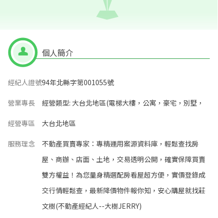
個人簡介
經紀人證號
94年北縣字第001055號
營業專長
經營類型: 大台北地區(電梯大樓，公寓，豪宅，別墅，
經營專區
大台北地區
服務理念
不動產買賣專家：專精運用案源資料庫，輕鬆查找房
屋、商辦、店面、土地，交易透明公開，確實保障買賣
雙方權益！為您量身精選配房看屋超方便，實價登錄成
交行情輕鬆查，最新降價物件報你知，安心購屋就找莊
文樹(不動產經紀人--大樹JERRY)