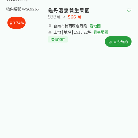
龜丹溫泉養生果園
物件編號 WS69265
588萬
>
566
萬
3.74%
台南市楠西區龜丹段​
看地圖
土地 | 地坪 | 1515.22坪
看格局圖
降價物件
立即預約