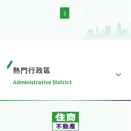
1
熱門行政區
Administrative District
台北市
、
新北市
、
桃園市
、
台中市
、
台南市
、
高雄
市
、
新竹縣
、
苗栗縣
、
彰化縣
、
南投縣
、
雲林縣
、
嘉
義縣
、
屏東縣
、
宜蘭縣
、
花蓮縣
、
台東縣
、
澎湖縣
、
金門縣
、
連江縣
、
基隆市
、
新竹市
、
嘉義市
。