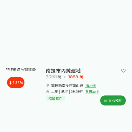
南投市內純建地
物件編號 WS51369
2088萬
>
1888
萬
9.58%
南投縣南投市南山段​
看地圖
土地 | 地坪 | 59.59坪
看格局圖
降價物件
立即預約