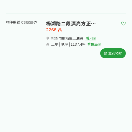
楊湖路二段漂亮方正農地2
物件編號 CS185867
2268
萬
桃園市楊梅區上湖段​
看地圖
土地 | 地坪 | 1137.4坪
看格局圖
立即預約