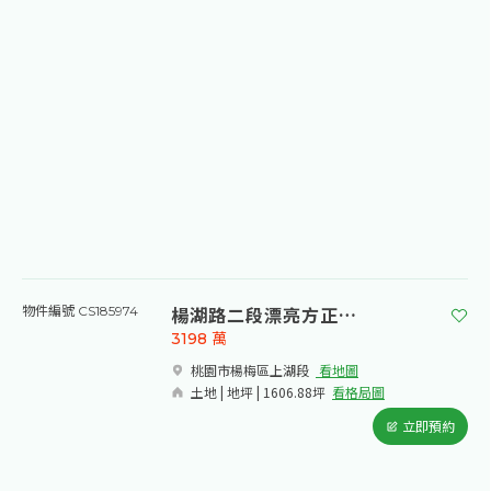
楊湖路二段漂亮方正農地4
物件編號 CS185974
3198
萬
桃園市楊梅區上湖段​
看地圖
土地 | 地坪 | 1606.88坪
看格局圖
立即預約