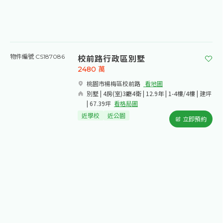
校前路行政區別墅
物件編號 CS187086
2480
萬
桃園市楊梅區校前路​
看地圖
別墅 | 4房(室)3廳4衛 | 12.9年 | 1-4樓/4樓 | 建坪
| 67.39坪
看格局圖
近學校
近公園
立即預約