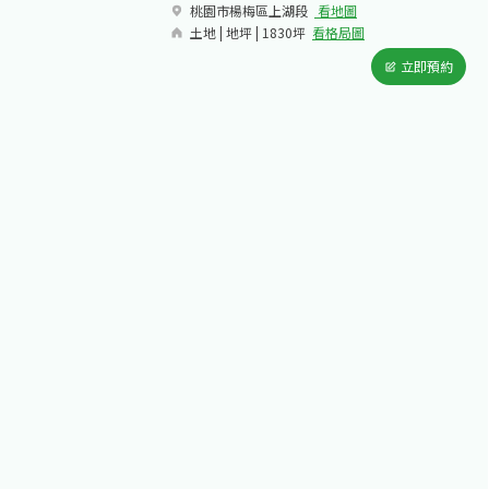
桃園市楊梅區上湖段​
看地圖
土地 | 地坪 | 1830坪
看格局圖
立即預約