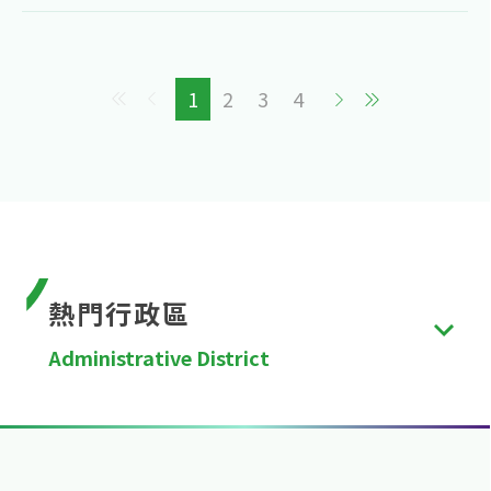
1
2
3
4
熱門行政區
Administrative District
台北市
、
新北市
、
桃園市
、
台中市
、
台南市
、
高雄
市
、
新竹縣
、
苗栗縣
、
彰化縣
、
南投縣
、
雲林縣
、
嘉
義縣
、
屏東縣
、
宜蘭縣
、
花蓮縣
、
台東縣
、
澎湖縣
、
金門縣
、
連江縣
、
基隆市
、
新竹市
、
嘉義市
。