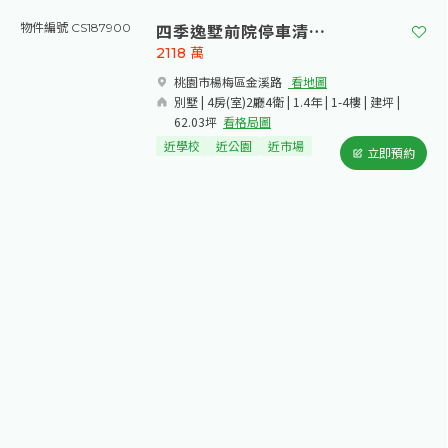
四季逸墅前院停車清幽別墅
物件編號 CS187900
2118
萬
桃園市楊梅區金溪路​
看地圖
別墅 | 4房(室)2廳4衛 | 1.4年 | 1-4樓 | 建坪 |
62.03坪
看格局圖
近學校
近公園
近市場
立即預約