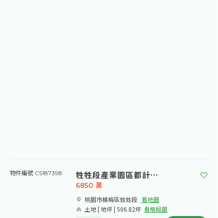
牲牲段產業園區都計農地
物件編號 CS187398
6850
萬
桃園市楊梅區甡甡段​
看地圖
土地 | 地坪 | 506.82坪
看格局圖