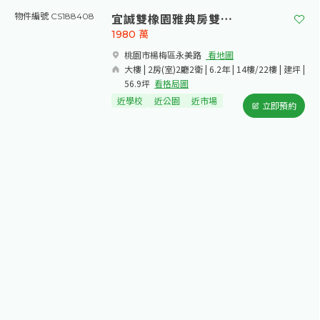
107年5月晉升主任.
宜誠雙橡園雅典房雙平車
物件編號 CS188408
107年1月高頂新人王
1980
萬
桃園市楊梅區永美路​
看地圖
大樓 | 2房(室)2廳2衛 | 6.2年 | 14樓/22樓 | 建坪 |
56.9坪
看格局圖
近學校
近公園
近市場
立即預約