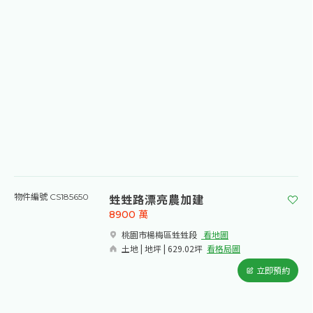
甡甡路漂亮農加建
物件編號 CS185650
8900
萬
桃園市楊梅區甡甡段​
看地圖
土地 | 地坪 | 629.02坪
看格局圖
立即預約