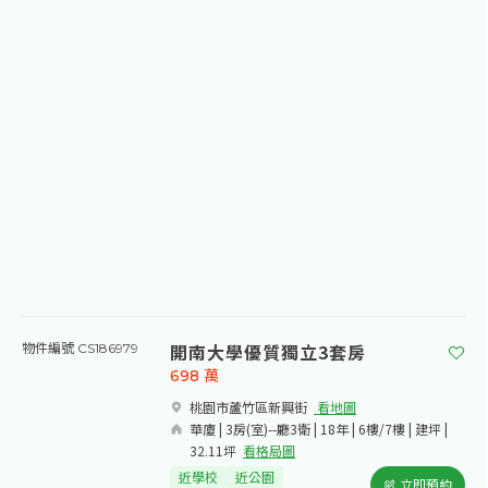
開南大學優質獨立3套房
物件編號 CS186979
698
萬
桃園市蘆竹區新興街​
看地圖
華廈 | 3房(室)--廳3衛 | 18年 | 6樓/7樓 | 建坪 |
32.11坪
看格局圖
近學校
近公園
立即預約