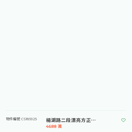
楊湖路二段漂亮方正農地3
物件編號 CS185925
4688
萬