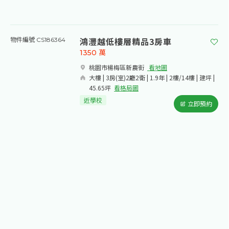
鴻灃越低樓層精品3房車
物件編號 CS186364
1350
萬
桃園市楊梅區新農街​
看地圖
大樓 | 3房(室)2廳2衛 | 1.9年 | 2樓/14樓 | 建坪 |
45.65坪
看格局圖
近學校
立即預約