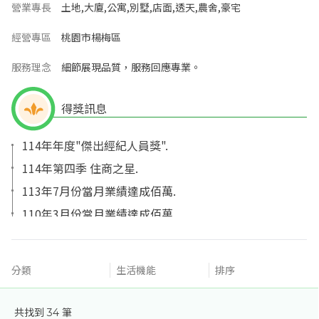
營業專長
土地,大廈,公寓,別墅,店面,透天,農舍,豪宅
經營專區
桃園市楊梅區
服務理念
細節展現品質，服務回應專業。
得獎訊息
114年年度"傑出經紀人員獎".
114年第四季 住商之星.
113年7月份當月業績達成佰萬.
110年3月份當月業績達成佰萬.
109年11月份當月業績達成佰萬.
109年11月晉升副理.
分類
生活機能
排序
109年11月晉升襄理.
榮獲108年度第二季優質經紀人獎.
共找到
34
筆