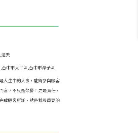
,透天
,台中市太平區,台中市潭子區
是人生中的大事，能夠參與顧客
而言，不只是榮譽，更是責任，
完成顧客所託，就是我最重要的