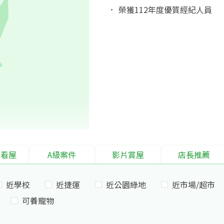
榮獲112年度優質經紀人員
境看屋
A級案件
影片賞屋
店長推薦
近學校
近捷運
近公園綠地
近市場/超市
可養寵物