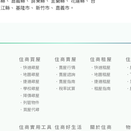
林縣
、
嘉義縣
、
屏東縣
、
宜蘭縣
、
花蓮縣
、
台
連江縣
、
基隆市
、
新竹市
、
嘉義市
。
住商買屋
住商賣屋
住商租屋
快速尋屋
賣屋行情
快速租屋
地圖尋屋
賣屋諮詢
地圖租屋
捷運尋屋
賣屋指南
捷運租屋
學校尋屋
稅率試算
租屋指南
降價尋屋
列管物件
買屋代尋
住商實用工具
住商好生活
關於住商