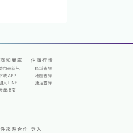
住商知識庫
住商行情
房市最新訊
區域查詢
下載 APP
地圖查詢
加入 LINE
捷運查詢
房產指南
物件來源合作
登入