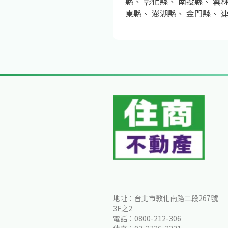
縣
、
彰化縣
、
南投縣
、
雲
東縣
、
澎湖縣
、
金門縣
、
地址：台北市敦化南路二段267號
3F之2
電話：0800-212-306