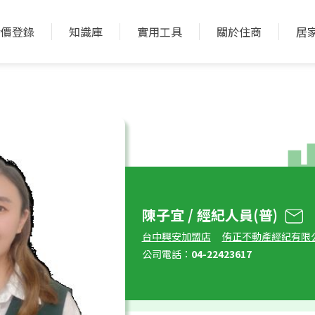
實價登錄
知識庫
實用工具
關於住商
居
陳子宜 / 經紀人員(普)
台中興安加盟店
侑正不動產經紀有限
公司電話：
04-22423617