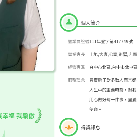
個人簡介
營業員證號
111年登字第417749號
營業專長
土地,大廈,公寓,別墅,店面
經營專區
台中市北區,台中市北屯區
服務理念
買賣房子對多數人而言都
人生中的重要時刻，對我
用心做好每一件事，圓滿
使命。
我幸福 我驕傲
得獎訊息