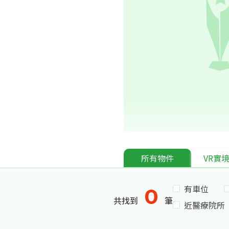
所有物件
VR實
有車位
0
共找到
筆
近醫療院所