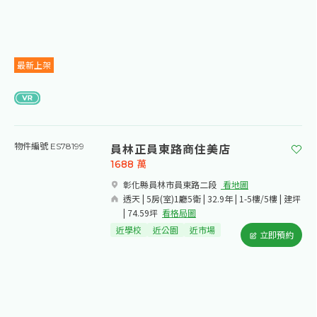
最新上架
員林正員東路商住美店
物件編號 ES78199
1688
萬
彰化縣員林市員東路二段​
看地圖
透天 | 5房(室)1廳5衛 | 32.9年 | 1-5樓/5樓 | 建坪
| 74.59坪
看格局圖
近學校
近公園
近市場
立即預約