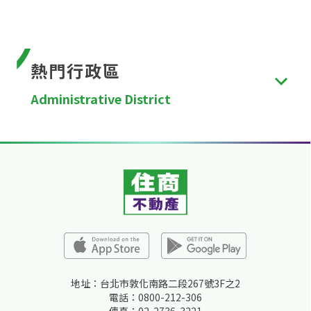
熱門行政區
Administrative District
台北市
、
新北市
、
桃園市
、
台中市
、
台南市
、
高雄
市
、
新竹縣
、
苗栗縣
、
彰化縣
、
南投縣
、
雲林縣
、
嘉
義縣
、
屏東縣
、
宜蘭縣
、
花蓮縣
、
台東縣
、
澎湖縣
、
金門縣
、
連江縣
、
基隆市
、
新竹市
、
嘉義市
。
地址：台北市敦化南路二段267號3F之2
電話：0800-212-306