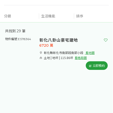
分類
生活機能
排序
共找到
29
筆
彰化八卦山豪宅建地
物件編號 ES78364
6720
萬
彰化縣彰化市南郭段南郭小段​
看地圖
土地 | 地坪 | 115.86坪
看格局圖
立即預約