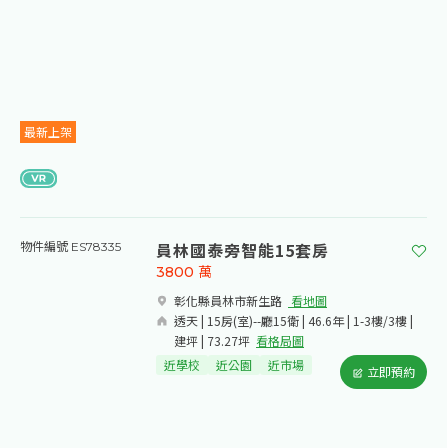
最新上架
員林國泰旁智能15套房
物件編號 ES78335
3800
萬
彰化縣員林市新生路​
看地圖
透天 | 15房(室)--廳15衛 | 46.6年 | 1-3樓/3樓 |
建坪 | 73.27坪
看格局圖
近學校
近公園
近市場
立即預約