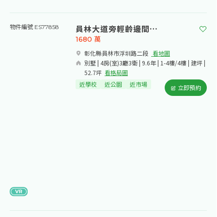
員林大道旁輕齡邊間車墅
物件編號 ES77858
1680
萬
彰化縣員林市浮圳路二段​
看地圖
別墅 | 4房(室)3廳3衛 | 9.6年 | 1-4樓/4樓 | 建坪 |
52.7坪
看格局圖
近學校
近公園
近市場
立即預約