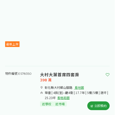
最新上架
大村大葉首席四套房
物件編號 ES78350
398
萬
彰化縣大村鄉山腳路​
看地圖
華廈 | 4房(室)--廳4衛 | 17.7年 | 5樓/5樓 | 建坪 |
25.23坪
看格局圖
近學校
近市場
立即預約