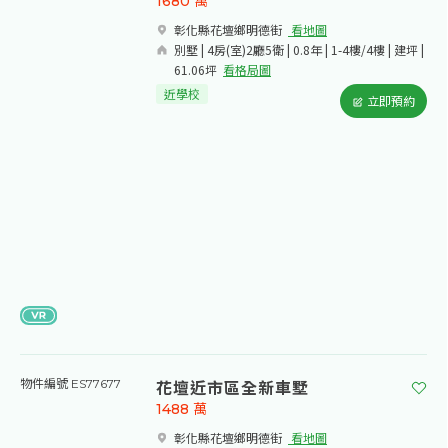
1680
萬
彰化縣花壇鄉明德街​
看地圖
別墅 | 4房(室)2廳5衛 | 0.8年 | 1-4樓/4樓 | 建坪 |
61.06坪
看格局圖
近學校
立即預約
花壇近市區全新車墅
物件編號 ES77677
1488
萬
彰化縣花壇鄉明德街​
看地圖