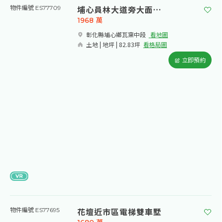
埔心員林大道旁大面寬建地
物件編號 ES77709
1968
萬
彰化縣埔心鄉瓦窯中段​
看地圖
土地 | 地坪 | 82.83坪
看格局圖
立即預約
花壇近市區電梯雙車墅
物件編號 ES77695