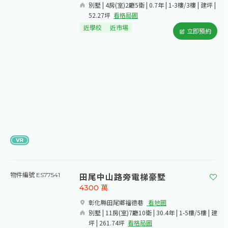
別墅 | 4房(室)2廳5衛 | 0.7年 | 1-3樓/3樓 | 建坪 |
52.27坪
看格局圖
近學校
近市場
立即預約
田尾中山路旁電梯豪墅
物件編號 ES77541
4300
萬
彰化縣田尾鄉福德巷​
看地圖
別墅 | 11房(室)7廳10衛 | 30.4年 | 1-5樓/5樓 | 建
坪 | 261.74坪
看格局圖