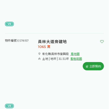
員林大道旁建地
物件編號 ES78157
1065
萬
彰化縣員林市復興段​
看地圖
土地 | 地坪 | 31.51坪
看格局圖
立即預約