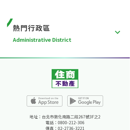
熱門行政區
Administrative District
台北市
、
新北市
、
桃園市
、
台中市
、
台南市
、
高雄
市
、
新竹縣
、
苗栗縣
、
彰化縣
、
南投縣
、
雲林縣
、
嘉
義縣
、
屏東縣
、
宜蘭縣
、
花蓮縣
、
台東縣
、
澎湖縣
、
金門縣
、
連江縣
、
基隆市
、
新竹市
、
嘉義市
。
地址：台北市敦化南路二段267號3F之2
電話：0800-212-306
傳真：02-2736-3221