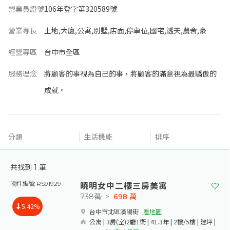
營業員證號
106年登字第320589號
營業專長
土地,大廈,公寓,別墅,店面,停車位,國宅,透天,農舍,豪
經營專區
台中市全區
服務理念
將顧客的事視為自己的事，將顧客的滿意視為最驕傲的
成就。
分類
生活機能
排序
共找到
1
筆
曉明女中二樓三房美寓
物件編號 RS91929
738萬
>
698
萬
5.42%
台中市北區漢陽街​
看地圖
公寓 | 3房(室)2廳1衛 | 41.3年 | 2樓/5樓 | 建坪 |