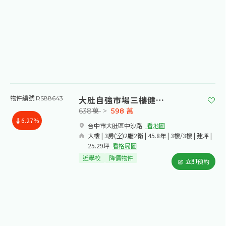
大肚自強市場三樓健身公寓
物件編號 RS88643
638萬
>
598
萬
6.27%
台中市大肚區中沙路​
看地圖
大樓 | 3房(室)2廳2衛 | 45.8年 | 3樓/3樓 | 建坪 |
25.29坪
看格局圖
近學校
降價物件
立即預約