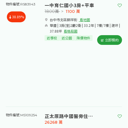
一中育仁國小3房+平車
物件編號 RS83943
1800萬
>
1100
萬
38.89%
台中市北區錦祥街​
看地圖
華廈 | 3房(室)2廳2衛 | 33.2年 | 7樓/7樓 | 建坪 |
37.88坪
看格局圖
近學校
近公園
降價物件
立即預約
正太原路中國醫旁住三建地
物件編號 MS109254
26268
萬