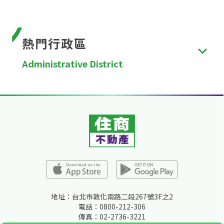
熱門行政區
Administrative District
台北市
、
新北市
、
桃園市
、
台中市
、
台南市
、
高雄
市
、
新竹縣
、
苗栗縣
、
彰化縣
、
南投縣
、
雲林縣
、
嘉
義縣
、
屏東縣
、
宜蘭縣
、
花蓮縣
、
台東縣
、
澎湖縣
、
金門縣
、
連江縣
、
基隆市
、
新竹市
、
嘉義市
。
地址：台北市敦化南路二段267號3F之2
電話：0800-212-306
傳真：02-2736-3221