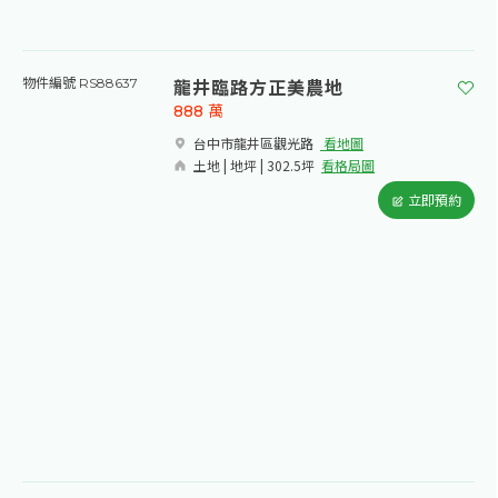
龍井臨路方正美農地
物件編號 RS88637
888
萬
台中市龍井區觀光路​
看地圖
土地 | 地坪 | 302.5坪
看格局圖
立即預約