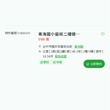
東海國小藝術二樓健身公寓
物件編號 RS88639
598
萬
台中市龍井區藝術北街​
看地圖
公寓 | 3房(室)2廳1衛 | 46.3年 | 2樓/4樓 | 建坪 |
16.56坪
看格局圖
近學校
近市場
立即預約