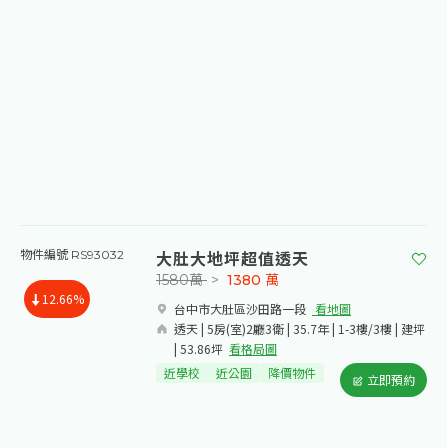
大肚大地坪超值透天
物件編號 RS93032
1580萬
>
1380
萬
12.66%
台中市大肚區沙田路一段​
看地圖
透天 | 5房(室)2廳3衛 | 35.7年 | 1-3樓/3樓 | 建坪
| 53.86坪
看格局圖
近學校
近公園
降價物件
立即預約