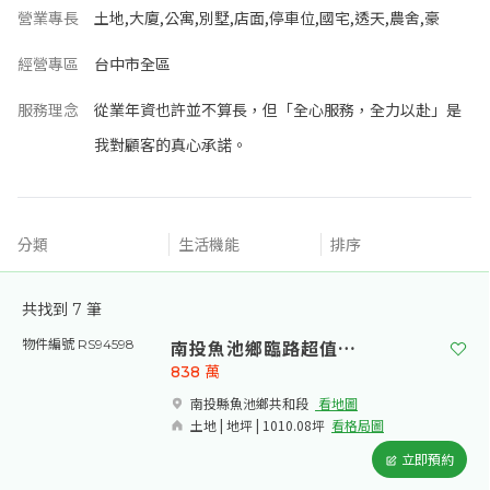
營業專長
土地,大廈,公寓,別墅,店面,停車位,國宅,透天,農舍,豪
經營專區
台中市全區
服務理念
從業年資也許並不算長，但「全心服務，全力以赴」是
我對顧客的真心承諾。
分類
生活機能
排序
共找到
7
筆
南投魚池鄉臨路超值農地
物件編號 RS94598
838
萬
南投縣魚池鄉共和段​
看地圖
土地 | 地坪 | 1010.08坪
看格局圖
立即預約