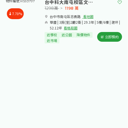
台中科大南屯校區文山家園美宅
物件編號 RS93797
1298萬
>
1198
萬
7.70%
台中市南屯區忠勇路​
看地圖
華廈 | 3房(室)2廳2衛 | 29.3年 | 5樓/6樓 | 建坪 |
52.12坪
看格局圖
近學校
近公園
降價物件
立即預約
近市場