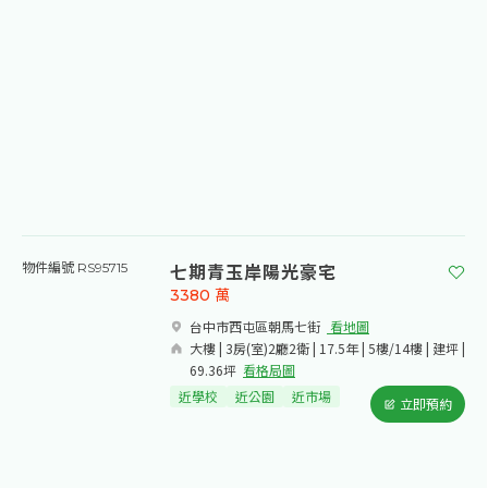
七期青玉岸陽光豪宅
物件編號 RS95715
3380
萬
台中市西屯區朝馬七街​
看地圖
大樓 | 3房(室)2廳2衛 | 17.5年 | 5樓/14樓 | 建坪 |
69.36坪
看格局圖
近學校
近公園
近市場
立即預約