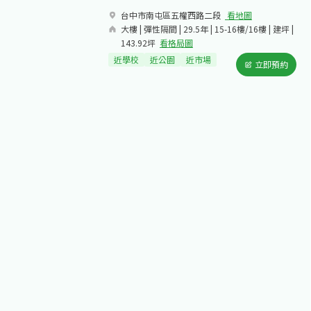
台中市南屯區五權西路二段​
看地圖
大樓 | 彈性隔間 | 29.5年 | 15-16樓/16樓 | 建坪 |
143.92坪
看格局圖
近學校
近公園
近市場
立即預約