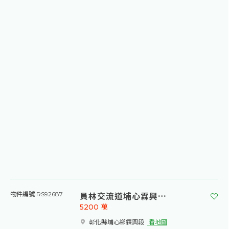
員林交流道埔心霖興段重劃農地
物件編號 RS92687
5200
萬
彰化縣埔心鄉霖興段​
看地圖