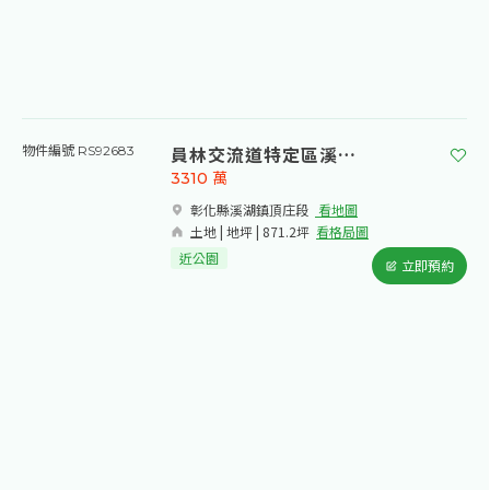
員林交流道特定區溪湖頂庄段農地
物件編號 RS92683
3310
萬
彰化縣溪湖鎮頂庄段​
看地圖
土地 | 地坪 | 871.2坪
看格局圖
近公園
立即預約