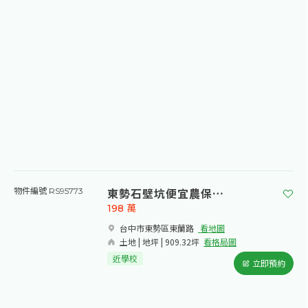
東勢石壁坑便宜農保林地
物件編號 RS95773
198
萬
台中市東勢區東蘭路​
看地圖
土地 | 地坪 | 909.32坪
看格局圖
近學校
立即預約