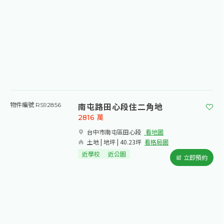
南屯路田心段住二角地
物件編號 RS92856
2816
萬
台中市南屯區田心段​
看地圖
土地 | 地坪 | 40.23坪
看格局圖
近學校
近公園
立即預約