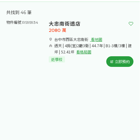
78年土木特考及格
共找到
46
筆
102年建築師考試及格、經紀人考試及格
大忠南街透店
物件編號 RS95934
106年台中市經紀人協會金鑽獎
2080
萬
106年11月榮獲大台中聯賣業績競賽績優
台中市西區大忠南街​
看地圖
透天 | 4房(室)2廳3衛 | 44.7年 | B1-3樓/3樓 | 建
107年2月榮獲大台中聯賣業績競賽績優
坪 | 52.41坪
看格局圖
近學校
立即預約