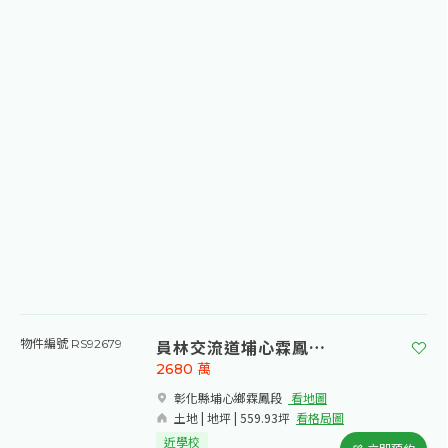
員林交流道埔心霖鳳段農地
物件編號 RS92679
2680
萬
彰化縣埔心鄉霖鳳段​
看地圖
土地 | 地坪 | 559.93坪
看格局圖
近學校