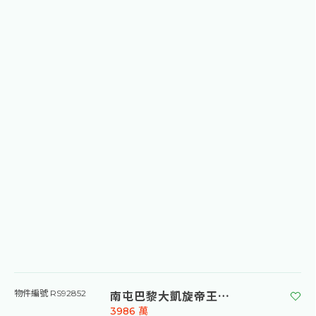
南屯巴黎大凱旋帝王樓中樓附平車
物件編號 RS92852
3986
萬