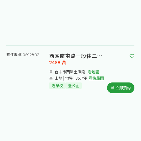
西區南屯路一段住二建地
物件編號 RS92802
2468
萬
台中市西區土庫段​
看地圖
土地 | 地坪 | 35.7坪
看格局圖
近學校
近公園
立即預約