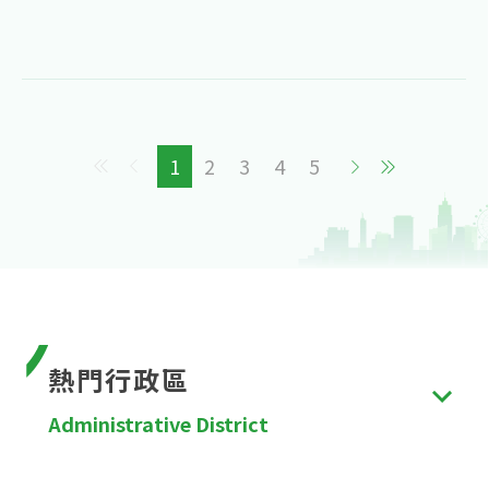
1
2
3
4
5
熱門行政區
Administrative District
台北市
、
新北市
、
桃園市
、
台中市
、
台南市
、
高雄
市
、
新竹縣
、
苗栗縣
、
彰化縣
、
南投縣
、
雲林縣
、
嘉