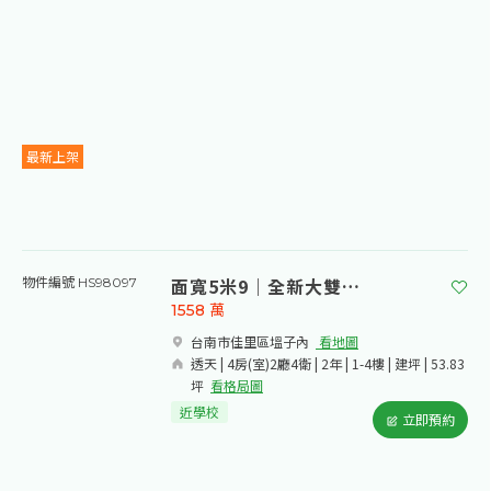
最新上架
面寬5米9｜全新大雙車美透天
物件編號 HS98097
1558
萬
台南市佳里區塭子內​
看地圖
透天 | 4房(室)2廳4衛 | 2年 | 1-4樓 | 建坪 | 53.83
坪
看格局圖
近學校
立即預約