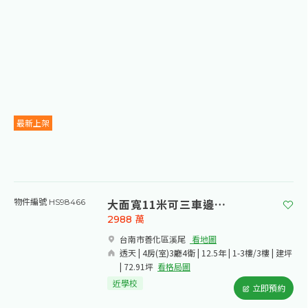
最新上架
大面寬11米可三車邊間豪墅
物件編號 HS98466
2988
萬
台南市善化區溪尾​
看地圖
透天 | 4房(室)3廳4衛 | 12.5年 | 1-3樓/3樓 | 建坪
| 72.91坪
看格局圖
近學校
立即預約