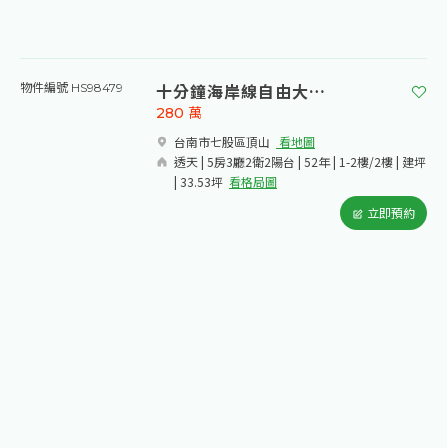
十分鐘海岸線自由大面寬透天
物件編號 HS98479
280
萬
台南市七股區頂山​
看地圖
透天 | 5房3廳2衛2陽台 | 52年 | 1-2樓/2樓 | 建坪
| 33.53坪
看格局圖
立即預約