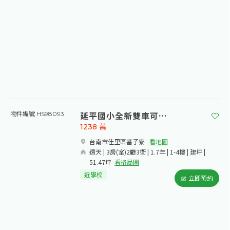
延平國小全新雙車可孝親透天A1
物件編號 HS98093
1238
萬
台南市佳里區番子寮​
看地圖
透天 | 3房(室)2廳3衛 | 1.7年 | 1-4樓 | 建坪 |
51.47坪
看格局圖
近學校
立即預約