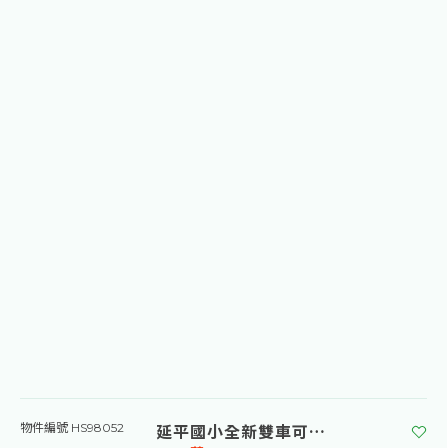
延平國小全新雙車可孝親透天
物件編號 HS98052