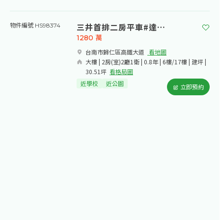
三井首排二房平車#達麗世界仁
物件編號 HS98374
1280
萬
台南市歸仁區高鐵大道​
看地圖
大樓 | 2房(室)2廳1衛 | 0.8年 | 6樓/17樓 | 建坪 |
30.51坪
看格局圖
近學校
近公園
立即預約