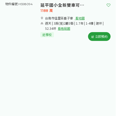
延平國小全新雙車可孝親透天A6
物件編號 HS98094
1188
萬
台南市佳里區番子寮​
看地圖
透天 | 3房(室)2廳3衛 | 1.7年 | 1-4樓 | 建坪 |
52.34坪
看格局圖
近學校
立即預約