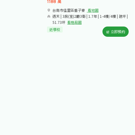
1188
萬
台南市佳里區番子寮​
看地圖
透天 | 3房(室)2廳3衛 | 1.7年 | 1-4樓/4樓 | 建坪 |
51.73坪
看格局圖
近學校
立即預約