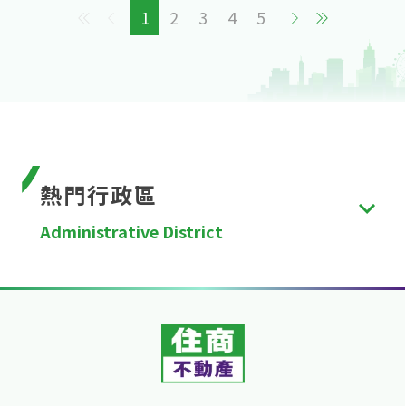
1
2
3
4
5
熱門行政區
Administrative District
台北市
、
新北市
、
桃園市
、
台中市
、
台南市
、
高雄
市
、
新竹縣
、
苗栗縣
、
彰化縣
、
南投縣
、
雲林縣
、
嘉
義縣
、
屏東縣
、
宜蘭縣
、
花蓮縣
、
台東縣
、
澎湖縣
、
金門縣
、
連江縣
、
基隆市
、
新竹市
、
嘉義市
。