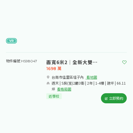
面寬6米2｜全新大雙車美透天
物件編號 HS98047
1698
萬
台南市佳里區塭子內​
看地圖
透天 | 5房(室)2廳3衛 | 2年 | 1-4樓 | 建坪 | 66.11
坪
看格局圖
近學校
立即預約