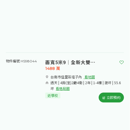
面寬5米9｜全新大雙車美透天
物件編號 HS98044
1488
萬
台南市佳里區塭子內​
看地圖
透天 | 4房(室)2廳4衛 | 2年 | 1-4樓 | 建坪 | 55.6
坪
看格局圖
近學校
立即預約