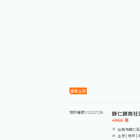
最新上架
歸仁歸南社
物件編號 FS222728
4966
萬
台南市歸仁區
土地 | 地坪 | 