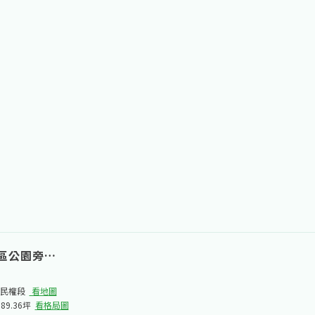
區公園旁都計農
民權段​
看地圖
689.36坪
看格局圖