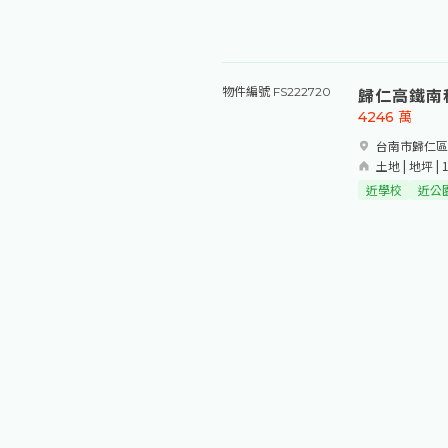
歸仁高鐵南
物件編號 FS222720
4246
萬
台南市歸仁區
土地 | 地坪 | 
近學校
近公