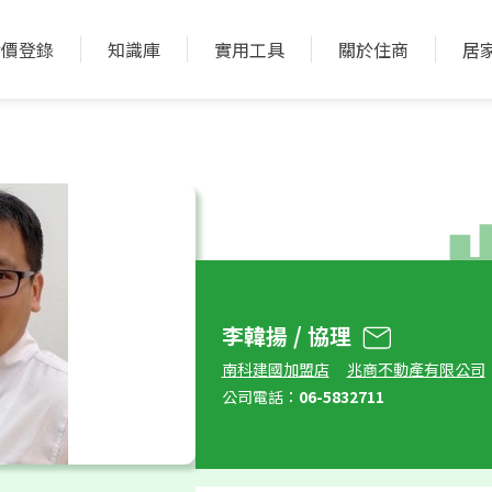
實價登錄
知識庫
實用工具
關於住商
居
李韓揚 / 協理
南科建國加盟店
兆商不動產有限公司
公司電話：
06-5832711