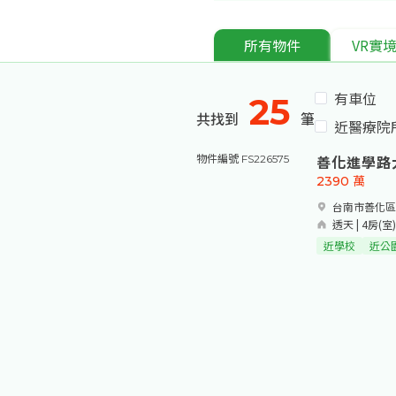
所有物件
VR實
有車位
25
共找到
筆
近醫療院
善化進學路
物件編號 FS226575
2390
萬
台南市善化區
透天 | 4房(室)2
近學校
近公