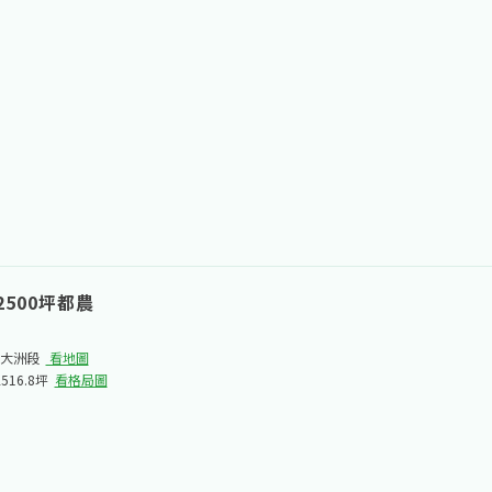
500坪都農
大洲段​
看地圖
2516.8坪
看格局圖