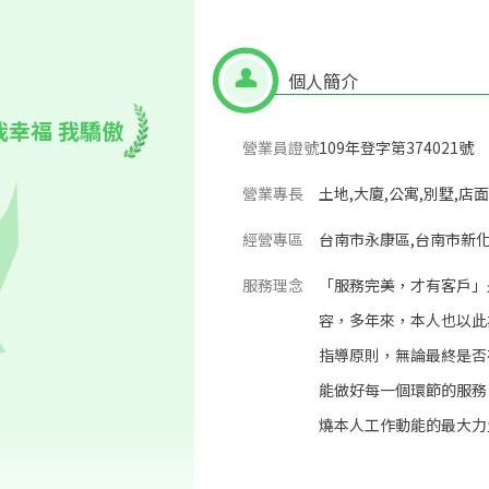
個人簡介
我幸福 我驕傲
營業員證號
109年登字第374021號
營業專長
土地,大廈,公寓,別墅,店面
經營專區
台南市永康區,台南市新化
服務理念
「服務完美，才有客戶」
容，多年來，本人也以此
指導原則，無論最終是否
能做好每一個環節的服務
燒本人工作動能的最大力