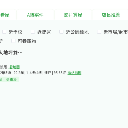
境看屋
A級案件
影片賞屋
店長推薦
近學校
近捷運
近公園綠地
近市場/超市
所
可養寵物
大地坪雙車墅
溪尾​
看地圖
廳5衛 | 20.2年 | 1-4樓/4樓 | 建坪 | 95.65坪
看格局圖
園
近市場