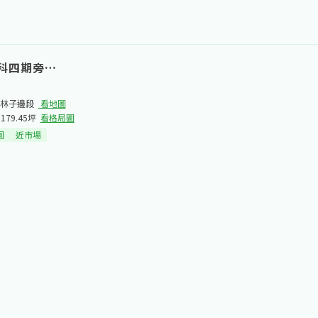
科四期旁一般農地
林子邊段​
看地圖
1179.45坪
看格局圖
園
近市場