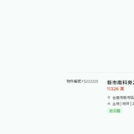
新市南科旁2
物件編號 FS222225
11326
萬
台南市新市區
土地 | 地坪 | 
近公園