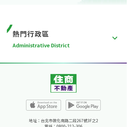
熱門行政區
Administrative District
台北市
、
新北市
、
桃園市
、
台中市
、
台南市
、
高雄
市
、
新竹縣
、
苗栗縣
、
彰化縣
、
南投縣
、
雲林縣
、
嘉
義縣
、
屏東縣
、
宜蘭縣
、
花蓮縣
、
台東縣
、
澎湖縣
、
金門縣
、
連江縣
、
基隆市
、
新竹市
、
嘉義市
。
地址：台北市敦化南路二段267號3F之2
電話：0800-212-306