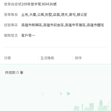
營業員證號
109年登字第369436號
營業專長
土地,大廈,公寓,別墅,店面,透天,豪宅,辦公室
經營專區
高雄市新興區,高雄市前金區,高雄市苓雅區,高雄市鹽埕
服務理念
客戶第一
分類
生活機能
排序
共找到
0
筆