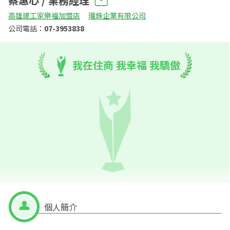
蔡惠心 / 業務經理
高雄建工家樂福加盟店
瓏銖企業有限公司
公司電話：
07-3953838
我在住商 我幸福 我驕傲
個人簡介