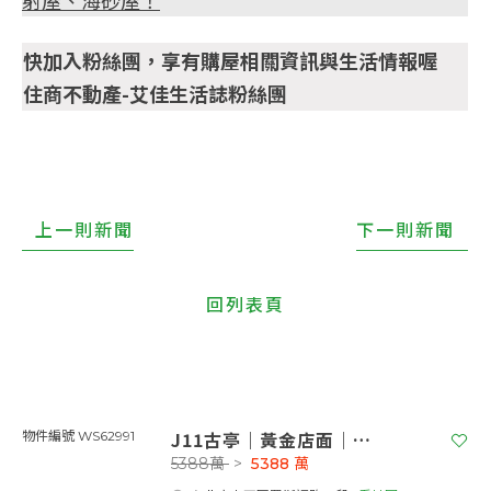
射屋、海砂屋！
快加入粉絲團，享有購屋相關資訊與生活情報喔
住商不動產-艾佳生活誌粉絲團
上一則新聞
下一則新聞
回列表頁
J11古亭｜黃金店面｜中正風格
物件編號 WS62991
5388萬
>
5388
萬