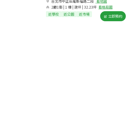
台北市中正區羅斯福路二段​
看地圖
2廳1衛 | 1 樓 | 建坪 | 32.23坪
看格局圖
近學校
近公園
近市場
立即預約