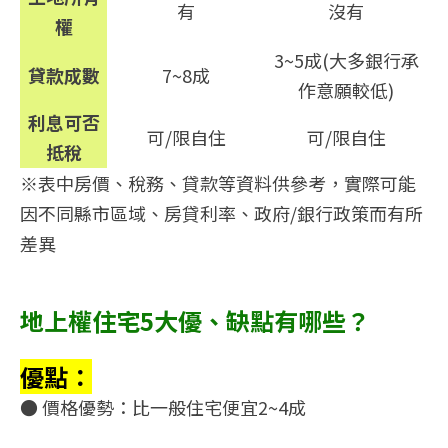
有
沒有
權
3~5成(大多銀行承
貸款成數
7~8成
作意願較低)
利息可否
可/限自住
可/限自住
抵稅
※表中房價、稅務、貸款等資料供參考，實際可能
因不同縣市區域、房貸利率、政府/銀行政策而有所
差異
地上權住宅5大優、缺點有哪些？
優點：
● 價格優勢：比一般住宅便宜2~4成