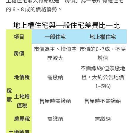
上權住宅最大特點就是「房價」為一般所有權住宅
的 6 ~ 8 成的價格優勢。
地上權住宅與一般住宅差異比一比
項目
一般住宅
地上權住宅
市價為主、增值空
市價的6~7成、不易
房價
間較大
增值
不需繳納(但須繳地
地價稅
需繳納
租，大約公告地價
1~5%)
稅
土地增
賦
售屋時需繳納
售屋時不需繳納
值稅
房屋稅
需繳納
需繳納
土地所有