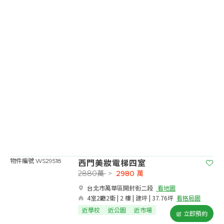
西門美妝電梯四室
物件編號 WS29518
2880萬
>
2980
萬
台北市萬華區開封街二段​
看地圖
4室2廳2衛 | 2 樓 | 建坪 | 37.76坪
看格局圖
近學校
近公園
近市場
立即預約