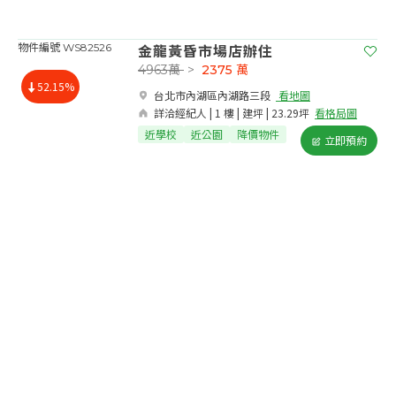
金龍黃昏市場店辦住
物件編號 WS82526
4963萬
>
2375
萬
52.15%
台北市內湖區內湖路三段​
看地圖
詳洽經紀人 | 1 樓 | 建坪 | 23.29坪
看格局圖
近學校
近公園
降價物件
立即預約