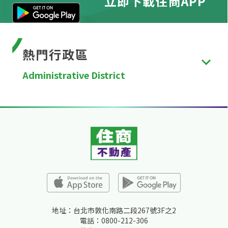
立即下載住商APP
熱門行政區
Administrative District
台北市
、
新北市
、
桃園市
、
台中市
、
台南市
、
高雄
市
、
新竹縣
、
苗栗縣
、
彰化縣
、
南投縣
、
雲林縣
、
嘉
義縣
、
屏東縣
、
宜蘭縣
、
花蓮縣
、
台東縣
、
澎湖縣
、
金門縣
、
連江縣
、
基隆市
、
新竹市
、
嘉義市
。
地址：台北市敦化南路二段267號3F之2
電話：0800-212-306