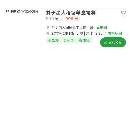
雙子星大稻埕華廈電梯
物件編號 WS80394
998萬
>
998
萬
台北市大同區延平北路二段​
看地圖
2房(室)1廳1衛 | 5 樓 | 建坪 | 8.85坪
看格局圖
近學校
近公園
近市場
立即預約