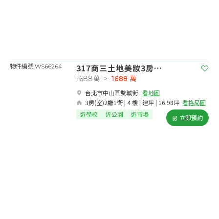
317商三土地美妝3房鼎加
物件編號 WS66264
1688萬
>
1688
萬
台北市中山區雙城街​
看地圖
3房(室)2廳1衛 | 4 樓 | 建坪 | 16.98坪
看格局圖
近學校
近公園
近市場
立即預約